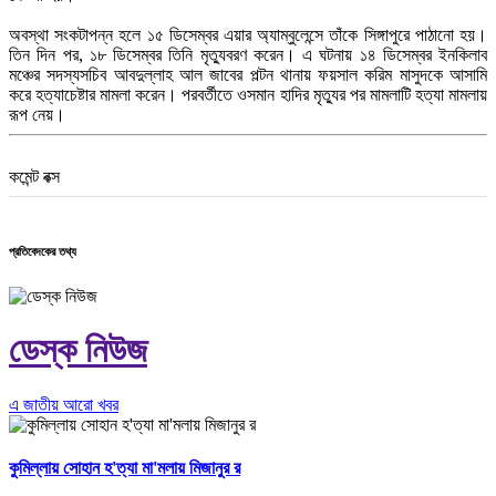
অবস্থা সংকটাপন্ন হলে ১৫ ডিসেম্বর এয়ার অ্যাম্বুলেন্সে তাঁকে সিঙ্গাপুরে পাঠানো হয়।
তিন দিন পর, ১৮ ডিসেম্বর তিনি মৃত্যুবরণ করেন। এ ঘটনায় ১৪ ডিসেম্বর ইনকিলাব
মঞ্চের সদস্যসচিব আবদুল্লাহ আল জাবের পল্টন থানায় ফয়সাল করিম মাসুদকে আসামি
করে হত্যাচেষ্টার মামলা করেন। পরবর্তীতে ওসমান হাদির মৃত্যুর পর মামলাটি হত্যা মামলায়
রূপ নেয়।
কমেন্ট বক্স
প্রতিবেদকের তথ্য
ডেস্ক নিউজ
এ জাতীয় আরো খবর
কুমিল্লায় সোহান হ'ত্যা মা'মলায় মিজানুর র