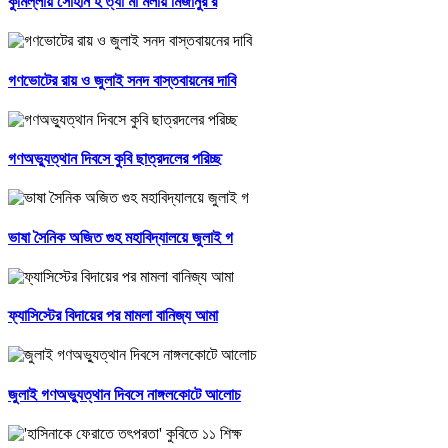
কুমিল্লায় সোহান হ'ত্যা মা'মলায় মিজানুর র
গণভোটের রায় ও জুলাই সনদ বাস্তবায়নের দাবি
গণঅভ্যুত্থান দিবসে কুবি ছাত্রদলের পরিচ্ছ
ভাষা সৈনিক অজিত গুহ মহাবিদ্যালয়ে জুলাই গ
ফ্যাসিস্টের বিদায়ের পর মামলা বানিজ্য আমা
জুলাই গণঅভ্যুত্থান দিবসে নাঙ্গলকোটে আলোচ