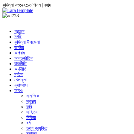
কুমিল্লা
০৩:২২:১৩ পিএম
|
বঙ্গাব্দ
প্রচ্ছদ
নগরী
কুমিল্লা উপজেলা
জাতীয়
অপরাধ
আন্তর্জাতিক
রাজনীতি
অর্থনীতি
দূর্ঘটনা
খেলাধুলা
ক্যাম্পাস
আরও
সামাজিক
স্বাস্থ্য
কৃষি
সাহিত্য
মিডিয়া
ধর্ম
তথ্য প্রযুক্তি
মতামত