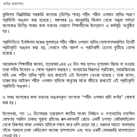
ছবির ক্যাপশন:
কুমিল্লা ভিক্টোরিয়া সরকারি কলেজে (ডিগ্রি শাখা) শহীদ শরীফ ওসমান হাদির স্মরণে
গ্রাফিতি অঙ্কন করা হয়েছে। মঙ্গলবার (৬ জানুয়ারি) বিকেল থেকে সন্ধ্যা পর্যন্ত
কলেজের ডিগ্রি শাখার কলা ভবনের দেয়ালে শিক্ষার্থীদের উদ্যোগে এ কর্মসূচি অনুষ্ঠিত
হয়।
গ্রাফিতিতে ইনকিলাব মঞ্চের মুখপাত্র শহীদ শরীফ ওসমান হাদির স্লোগানসম্বলিত তিনটি
প্রতিকৃতি অঙ্কন করা হয়, যেখানে তাঁর আদর্শ ও প্রতিবাদী চেতনা ফুটিয়ে তোলা
হয়েছে।
আয়োজক শিক্ষার্থীরা জানান, হত্যাকাণ্ডের ২৫ দিন পার হলেও দৃশ্যমান বিচার না হওয়ায়
তারা গভীর উদ্বেগ ও ক্ষোভ প্রকাশ করছেন। অন্যায়ের বিরুদ্ধে প্রতিবাদ, ন্যায়বিচারের
দাবি এবং শহীদ হাদির স্মৃতি ধরে রাখতেই এই উদ্যোগ নেওয়া হয়েছে। তারা বলেন,
তারুণ্যের আইকন শরীফ ওসমান হাদিকে মানুষের মাঝে বাঁচিয়ে রাখতেই এই প্রতিকৃতি
গ্রাফিতি অঙ্কন।
এ সময় কলেজের কলা ভবনের অঙ্কনকৃত অংশকে “শহীদ ওসমান হাদি কর্ণার” ঘোষণা
করা হয়।
উল্লেখ্য, গত ১২ ডিসেম্বর ত্রয়োদশ জাতীয় সংসদ নির্বাচন ও গণভোটের তফসিল
ঘোষণার পরদিন ঢাকার পুরানা পল্টনের বক্স-কালভার্ট রোডে একটি চলন্ত মোটরসাইকেল
থেকে রিকশায় থাকা ওসমান হাদিকে লক্ষ্য করে গুলি ছোড়া হয়। গুরুতর আহত অবস্থায়
তাঁকে প্রথমে ঢাকা মেডিকেল কলেজ হাসপাতাল এবং পরে একটি বেসরকারি হাসপাতালে
নেওয়া হয়।