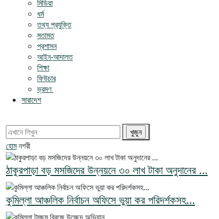
মিডিয়া
ধর্ম
তথ্য প্রযুক্তি
মতামত
প্রশাসন
আইন-আদালত
শিক্ষা
ফিউচার
ভ্রমণ
সারাদেশ
হোম
নগরী
ঠাকুরপাড়া বড় মসজিদের উন্নয়নে ৩০ লাখ টাকা অনুদানের ...
কুমিল্লা আঞ্চলিক নির্বাচন অফিসে ভুয়া কর পরিদর্শকসহ...