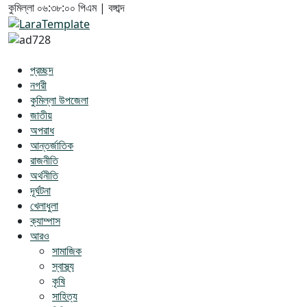
কুমিল্লা
০৬:৩৮:০১ পিএম
|
বঙ্গাব্দ
প্রচ্ছদ
নগরী
কুমিল্লা উপজেলা
জাতীয়
অপরাধ
আন্তর্জাতিক
রাজনীতি
অর্থনীতি
দূর্ঘটনা
খেলাধুলা
ক্যাম্পাস
আরও
সামাজিক
স্বাস্থ্য
কৃষি
সাহিত্য