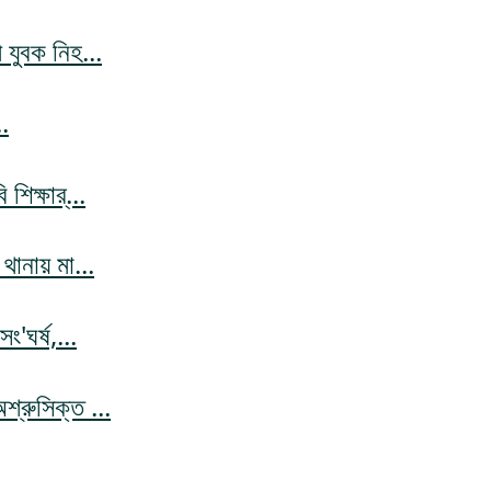
 যুবক নিহ...
..
শিক্ষার্...
থানায় মা...
ং'ঘর্ষ,...
শ্রুসিক্ত ...