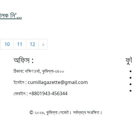
ালক নি'...
10
11
12
›
অফিস :
ফু
ঠিকানা: দক্ষিণ চর্থা, কুমিল্লা-৩৫০০
ইমেইল : cumillagazette@gmail.com
মোবাইল : +8801943-456344
© ২০২৬, কুমিল্লা গেজেট। সর্বস্বত্ব সংরক্ষিত।