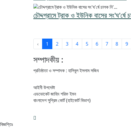
চৌদ্দগ্রামে ট্রাক ও ইউনিক বাসের সং'ঘ'র্ষে চ
‹
1
2
3
4
5
6
7
8
9
সম্পাদকীয় :
প্রতিষ্ঠাতা ও সম্পাদক : হাসিবুল ইসলাম সজিব
আইনী উপদেষ্টা
এডভোকেট জাহিদ শরিফ ইমন
বাংলাদেশ সুপ্রিম কোর্ট (হাইকোর্ট বিভাগ)
বিজ্ঞপ্তিঃ