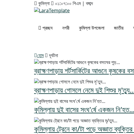
কুমিল্লা
০১:০৭:০১ পিএম
|
বঙ্গাব্দ
প্রচ্ছদ
নগরী
কুমিল্লা উপজেলা
জাতীয়
হোম
দূর্ঘটনা
ব্রাহ্মণপাড়ায় শর্টসার্কিটের আগুনে কৃষকের ব
ব্রাহ্মণপাড়ায় গোসলে নেমে দুই শিশুর মৃ'ত্যু..
কুমিল্লায় দুই বাসের সংঘ'র্ষে একজন নি'হত..
কুমিল্লায় ট্রেনে কা/টা পড়ে অজ্ঞাত ব্যক্তির ম