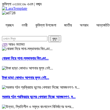
কুমিল্লা
০৩:৪৪:৩৬ এএম
|
বঙ্গাব্দ
প্রচ্ছদ
নগরী
কুমিল্লা উপজেলা
জাতীয়
অপরাধ
আন্তর্জাত
হোম
আরও
মতামত
বোরকা নিয়ে সানা-সম্ভাবনার বিতণ্ডা...
টাকা ছাড়া কোথাও আপনার মূল্য নেই...
সরকার গঠন প্রক্রিয়ায় ভুলের খেসারত দিচ্ছে আমজনগণ- ম...