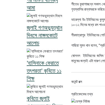
‎শীতের কুয়াশাচ্ছন্ন সকাল 
আমা
গৃহস্থালির রান্নাঘরকে ভরিয়
‎ভারেল্লা উঃ ইউনিয়নের কুস
১০-১২ দিনের মধ্যে রস পাও
জুলাই গণঅভ্যুত্থান
দিবসে নাঙ্গলকোটে
‎পীরযাত্রাপুর ইউনিয়নের গ
আলোচ
‎গাছিয়া সুমন খান বলেন, “প্
‎ষোলনল ইউনিয়নের জসিম উদ
মানুষের জন্যই এটা দারুণ ল
'হাসিনাকে ফেরাতে
তৎপরতা' কুবিতে ১১
শিক্ষ
কমেন্ট বক্স
প্রতিবেদকের তথ্য
কুবিতে জুলাই