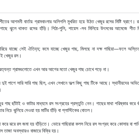
শীতের আগমনী বার্তায় গ্রামবাংলার অলিগলি মুখরিত হয়ে উঠত খেজুর রসের মিষ্টি ঘ্রাণে। রা
র গাছে ঝুলে থাকত রসের হাঁড়ি। পিঠা-পুলি, পায়েস -সব মিলিয়ে উৎসবের আমেজে শীত
রিয়ে যাচ্ছে সেই ঐতিহ্য; কমে যাচ্ছে খেজুর গাছ, মিলছে না দক্ষ গাছিয়া—ফলে অস্তি
 এই খেজুর রস।
্রত্যন্ত গ্রামগুলোতে এখন আর আগের মতো খেজুর গাছ চোখে পড়ে না।
র দুই পাশে সারি সারি গাছ ছিল, এখন সেখানে অল্প কিছু গাছ টিকে আছে। স্থানীয়দের অভ
।
জুর গাছ ছাঁটাই ও কাটার মাধ্যমে রস সংগ্রহের প্রস্তুতি নেন। গাছের মাথা পরিষ্কার করে বা
থে তার নিচে ঝুলিয়ে দেওয়া হয় মাটির হাঁড়ি বা প্লাস্টিকের বোতল।
টপটপ করে ঝরে রস জমা হয় হাঁড়িতে। ভোরে গাছিয়ারা কলস নিয়ে রস সংগ্রহ করে কোসায় বা পাত
 রস তাজা অবস্থায়ও বাজারে বিক্রি হয়।