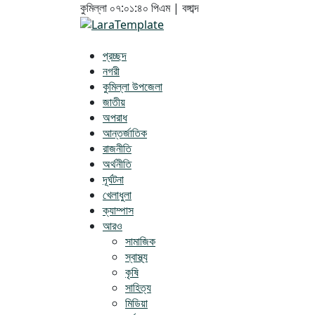
কুমিল্লা
০৭:০১:৪১ পিএম
|
বঙ্গাব্দ
প্রচ্ছদ
নগরী
কুমিল্লা উপজেলা
জাতীয়
অপরাধ
আন্তর্জাতিক
রাজনীতি
অর্থনীতি
দূর্ঘটনা
খেলাধুলা
ক্যাম্পাস
আরও
সামাজিক
স্বাস্থ্য
কৃষি
সাহিত্য
মিডিয়া