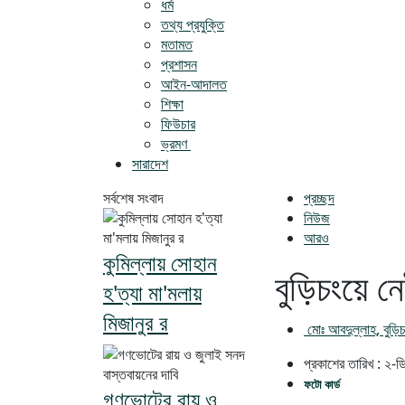
ধর্ম
তথ্য প্রযুক্তি
মতামত
প্রশাসন
আইন-আদালত
শিক্ষা
ফিউচার
ভ্রমণ
সারাদেশ
সর্বশেষ সংবাদ
প্রচ্ছদ
নিউজ
আরও
কুমিল্লায় সোহান
বুড়িচংয়ে 
হ'ত্যা মা'মলায়
মিজানুর র
‎মোঃ আবদুল্লাহ, বুড়ি
প্রকাশের তারিখ :
২-ড
ফটো কার্ড
গণভোটের রায় ও