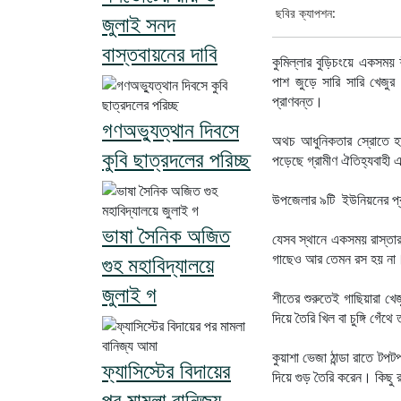
ছবির ক্যাপশন:
জুলাই সনদ
বাস্তবায়নের দাবি
কুমিল্লার বুড়িচংয়ে ‎একসময় 
পাশ জুড়ে সারি সারি খেজু
প্রাণবন্ত।
গণঅভ্যুত্থান দিবসে
‎অথচ আধুনিকতার স্রোতে হা
কুবি ছাত্রদলের পরিচ্ছ
পড়েছে গ্রামীণ ঐতিহ্যবাহী
‎উপজেলার ৯টি ইউনিয়নের প
ভাষা সৈনিক অজিত
‎যেসব স্থানে একসময় রাস্তা
গাছেও আর তেমন রস হয় না
গুহ মহাবিদ্যালয়ে
জুলাই গ
‎শীতের শুরুতেই গাছিয়ারা খে
দিয়ে তৈরি খিল বা চুঙ্গি গেঁ
‎কুয়াশা ভেজা ঠান্ডা রাতে 
ফ্যাসিস্টের বিদায়ের
দিয়ে গুড় তৈরি করেন। কিছু
পর মামলা বানিজ্য