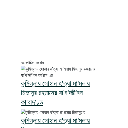
আলোচিত সংবাদ
কুমিল্লায় সোহান হ'ত্যা মা'মলায়
মিজানুর রহমানের যা'ব'জ্জী'বন
কা'রাদ'ণ্ড
কুমিল্লায় সোহান হ'ত্যা মা'মলায়