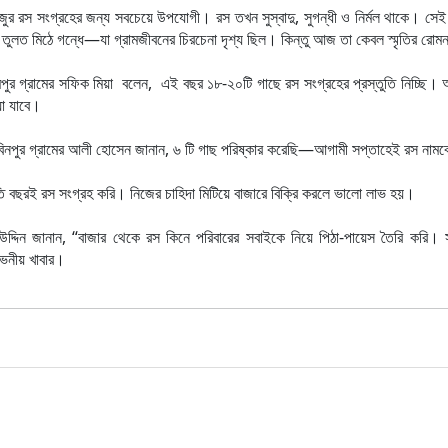
খেজুর রস সংগ্রহের জন্য সবচেয়ে উপযোগী। রস তখন সুস্বাদু, সুগন্ধী ও নির্মল থাকে। সে
ে তুলত মিঠে গন্ধে—যা গ্রামজীবনের চিরচেনা দৃশ্য ছিল। কিন্তু আজ তা কেবল স্মৃতির রোম
ুমপুর গ্রামের সফিক মিয়া বলেন, এই বছর ১৮-২০টি গাছে রস সংগ্রহের প্রস্তুতি নিচ্ছি।
য়া যাবে।
োবিনপুর গ্রামের আলী হোসেন জানান, ৬ টি গাছ পরিষ্কার করেছি—আগামী সপ্তাহেই রস নাম
রতি বছরই রস সংগ্রহ করি। নিজের চাহিদা মিটিয়ে বাজারে বিক্রি করলে ভালো লাভ হয়।
্দিন জানান, “বাজার থেকে রস কিনে পরিবারের সবাইকে নিয়ে পিঠা-পায়েস তৈরি করি।
োভনীয় খাবার।