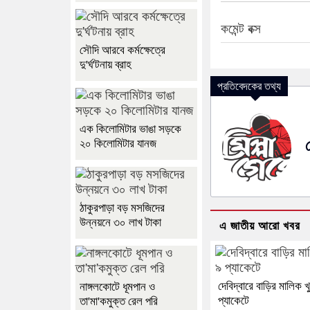
কমেন্ট বক্স
সৌদি আরবে কর্মক্ষেত্রে
দু'র্ঘ'টনায় ব্রাহ
প্রতিবেদকের তথ্য
এক কিলোমিটার ভাঙা সড়কে
২০ কিলোমিটার যানজ
ঠাকুরপাড়া বড় মসজিদের
উন্নয়নে ৩০ লাখ টাকা
এ জাতীয় আরো খবর
দেবিদ্বারে বাড়ির মালিক খ
নাঙ্গলকোটে ধূমপান ও
প্যাকেটে
তা'মা'কমুক্ত রেল পরি