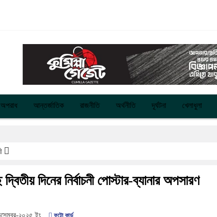
অপরাধ
আন্তর্জাতিক
রাজনীতি
অর্থনীতি
দূর্ঘটনা
খেলাধুলা
রী
 দ্বিতীয় দিনের নির্বাচনী পোস্টার-ব্যানার অপসারণ
িসেম্বর-২০২৫
ইং
ফটো কার্ড