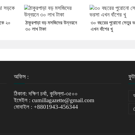
ড়কে ২০
ঠাকুরপাড়া বড় মসজিদের উন্নয়নে
৩০ বছরের পুরোনো সেতুর 
৩০ লাখ টাকা
এখন বাঁশের খু
অফিস :
ফুট
ঠিকানা: দক্ষিণ চর্থা, কুমিল্লা-৩৫০০
ইমেইল : cumillagazette@gmail.com
মোবাইল : +8801943-456344