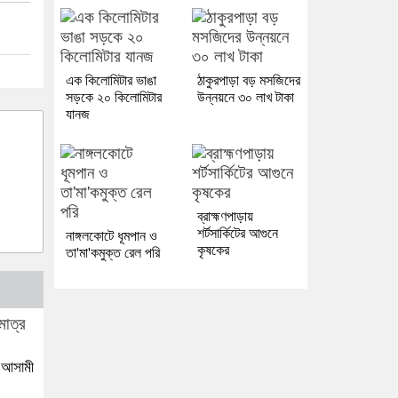
এক কিলোমিটার ভাঙা
ঠাকুরপাড়া বড় মসজিদের
সড়কে ২০ কিলোমিটার
উন্নয়নে ৩০ লাখ টাকা
যানজ
ব্রাহ্মণপাড়ায়
শর্টসার্কিটের আগুনে
নাঙ্গলকোটে ধূমপান ও
কৃষকের
তা'মা'কমুক্ত রেল পরি
র আসামী