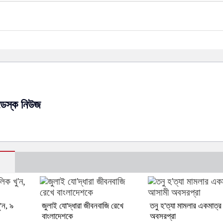
ডেস্ক নিউজ
ু'ন, ৯
জুলাই যো'দ্ধারা জীবনবাজি রেখে
তনু হ'ত্যা মামলার একমাত্
বাংলাদেশকে
অবসরপ্রা