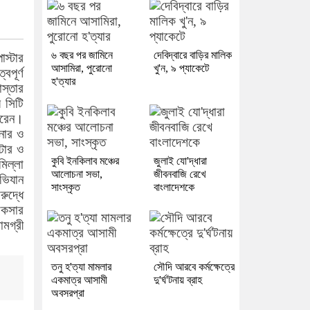
৬ বছর পর জামিনে
দেবিদ্বারে বাড়ির মালিক
োস্টার
আসামিরা, পুরোনো
খু'ন, ৯ প্যাকেটে
বপূর্ণ
হ'ত্যার
স্তার
য় সিটি
 করেন।
ানার ও
্টার ও
কুবি ইনকিলাব মঞ্চের
জুলাই যো'দ্ধারা
িল্লা
আলোচনা সভা,
জীবনবাজি রেখে
অভিযান
সাংস্কৃত
বাংলাদেশকে
রুদ্ধে
আকসার
ামগ্রী
তনু হ'ত্যা মামলার
সৌদি আরবে কর্মক্ষেত্রে
একমাত্র আসামী
দু'র্ঘ'টনায় ব্রাহ
অবসরপ্রা