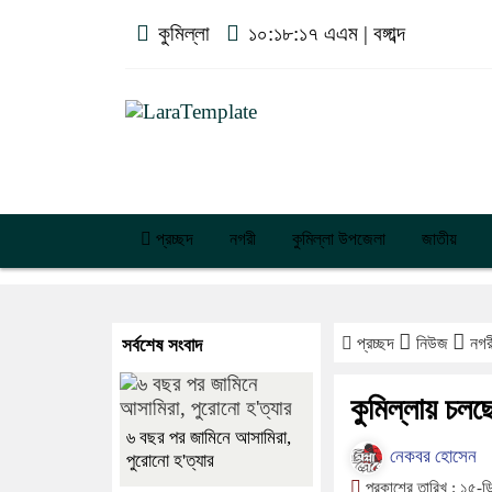
কুমিল্লা
১০:১৮:১৭ এএম
|
বঙ্গাব্দ
প্রচ্ছদ
নগরী
কুমিল্লা উপজেলা
জাতীয়
প্রচ্ছদ
নিউজ
নগ
সর্বশেষ সংবাদ
কুমিল্লায় চলছে
৬ বছর পর জামিনে আসামিরা,
নেকবর হোসেন
পুরোনো হ'ত্যার
প্রকাশের তারিখ :
১৫-ড