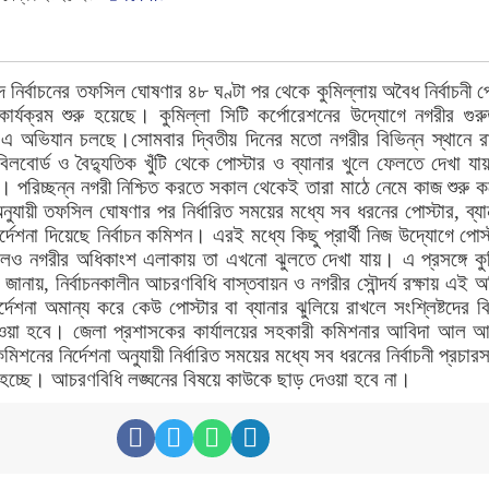
নির্বাচনের তফসিল ঘোষণার ৪৮ ঘণ্টা পর থেকে কুমিল্লায় অবৈধ নির্বাচনী প
র্যক্রম শুরু হয়েছে। কুমিল্লা সিটি কর্পোরেশনের উদ্যোগে নগরীর গুরুত্
অভিযান চলছে।সোমবার দ্বিতীয় দিনের মতো নগরীর বিভিন্ন স্থানে রা
িলবোর্ড ও বৈদ্যুতিক খুঁটি থেকে পোস্টার ও ব্যানার খুলে ফেলতে দেখা যা
ের। পরিচ্ছন্ন নগরী নিশ্চিত করতে সকাল থেকেই তারা মাঠে নেমে কাজ শুরু
অনুযায়ী তফসিল ঘোষণার পর নির্ধারিত সময়ের মধ্যে সব ধরনের পোস্টার, ব্য
্দেশনা দিয়েছে নির্বাচন কমিশন। এরই মধ্যে কিছু প্রার্থী নিজ উদ্যোগে পোস
লেও নগরীর অধিকাংশ এলাকায় তা এখনো ঝুলতে দেখা যায়। এ প্রসঙ্গে কুম
র জানায়, নির্বাচনকালীন আচরণবিধি বাস্তবায়ন ও নগরীর সৌন্দর্য রক্ষায় এই 
দেশনা অমান্য করে কেউ পোস্টার বা ব্যানার ঝুলিয়ে রাখলে সংশ্লিষ্টদের বি
ওয়া হবে। জেলা প্রশাসকের কার্যালয়ের সহকারী কমিশনার আবিদা আল 
মিশনের নির্দেশনা অনুযায়ী নির্ধারিত সময়ের মধ্যে সব ধরনের নির্বাচনী প্রচারস
 হচ্ছে। আচরণবিধি লঙ্ঘনের বিষয়ে কাউকে ছাড় দেওয়া হবে না।