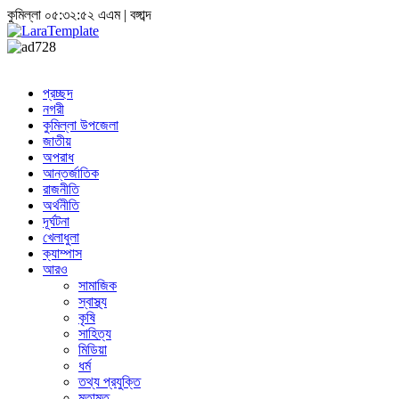
কুমিল্লা
০৫:৩২:৫২ এএম
|
বঙ্গাব্দ
প্রচ্ছদ
নগরী
কুমিল্লা উপজেলা
জাতীয়
অপরাধ
আন্তর্জাতিক
রাজনীতি
অর্থনীতি
দূর্ঘটনা
খেলাধুলা
ক্যাম্পাস
আরও
সামাজিক
স্বাস্থ্য
কৃষি
সাহিত্য
মিডিয়া
ধর্ম
তথ্য প্রযুক্তি
মতামত