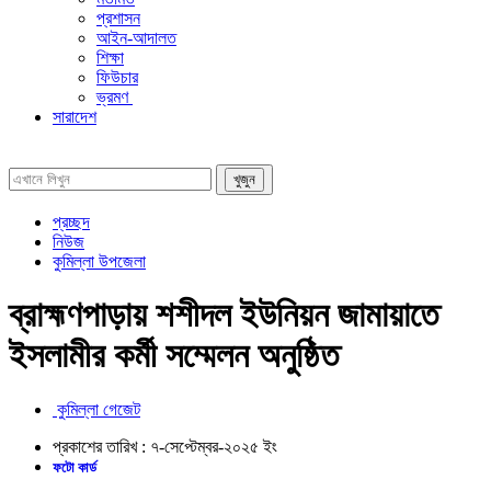
প্রশাসন
আইন-আদালত
শিক্ষা
ফিউচার
ভ্রমণ
সারাদেশ
প্রচ্ছদ
নিউজ
কুমিল্লা উপজেলা
ব্রাহ্মণপাড়ায় শশীদল ইউনিয়ন জামায়াতে
ইসলামীর কর্মী সম্মেলন অনুষ্ঠিত
কুমিল্লা গেজেট
প্রকাশের তারিখ :
৭-সেপ্টেম্বর-২০২৫
ইং
ফটো কার্ড