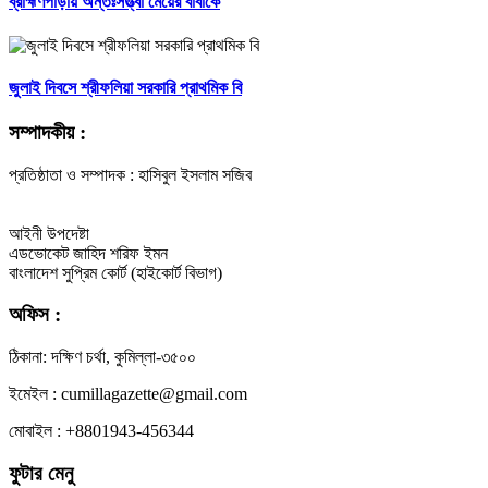
ব্রাহ্মণপাড়ায় অন্তঃসত্ত্বা মেয়ের বাবাকে
জুলাই দিবসে শ্রীফলিয়া সরকারি প্রাথমিক বি
সম্পাদকীয় :
প্রতিষ্ঠাতা ও সম্পাদক : হাসিবুল ইসলাম সজিব
আইনী উপদেষ্টা
এডভোকেট জাহিদ শরিফ ইমন
বাংলাদেশ সুপ্রিম কোর্ট (হাইকোর্ট বিভাগ)
অফিস :
ঠিকানা: দক্ষিণ চর্থা, কুমিল্লা-৩৫০০
ইমেইল : cumillagazette@gmail.com
মোবাইল : +8801943-456344
ফুটার মেনু