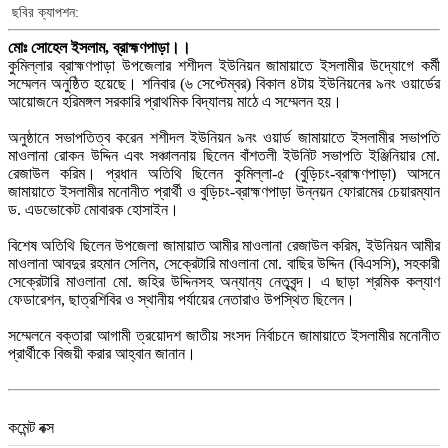
ছবির ক্যাপশন:
মোঃ সোহেল ইসলাম, ব্রাহ্মণপাড়া।।
কুমিল্লার ব্রাহ্মণপাড়া উপজেলার শশীদল ইউনিয়ন জামায়াতে ইসলামীর উদ্যোগে কর্মী
সম্মেলন অনুষ্ঠিত হয়েছে। শনিবার (৬ সেপ্টেম্বর) বিকাল ৪টায় ইউনিয়নের ৯নং ওয়ার্ডের
আয়োজনে হরিমঙ্গল সরকারি প্রাথমিক বিদ্যালয় মাঠে এ সম্মেলন হয়।
অনুষ্ঠানে সভাপতিত্ব করেন শশীদল ইউনিয়ন ৯নং ওয়ার্ড জামায়াতে ইসলামীর সভাপতি
মাওলানা রোকন উদ্দিন এবং সঞ্চালনায় ছিলেন বাঁশতলী ইউনিট সভাপতি ইঞ্জিনিয়ার মো.
রেজাউল করিম। প্রধান অতিথি ছিলেন কুমিল্লা-৫ (বুড়িচং-ব্রাহ্মণপাড়া) আসনে
জামায়াতে ইসলামীর মনোনীত প্রার্থী ও বুড়িচং-ব্রাহ্মণপাড়া উন্নয়ন ফোরামের চেয়ারম্যান
ড. এডভোকেট মোবারক হোসাইন।
বিশেষ অতিথি ছিলেন উপজেলা জামায়াত আমীর মাওলানা রেজাউল করিম, ইউনিয়ন আমীর
মাওলানা আবদুর রহমান সেলিম, সেক্রেটারি মাওলানা মো. বাছির উদ্দিন (বিএসসি), সহকারী
সেক্রেটারি মাওলানা মো. জহির উদ্দিনসহ অন্যান্য নেতৃবৃন্দ। এ ছাড়া শ্রমিক কল্যাণ
ফেডারেশন, ছাত্রশিবির ও স্থানীয় পর্যায়ের নেতারাও উপস্থিত ছিলেন।
সম্মেলনে বক্তারা আগামী ত্রয়োদশ জাতীয় সংসদ নির্বাচনে জামায়াতে ইসলামীর মনোনীত
প্রার্থীকে বিজয়ী করার আহ্বান জানান।
কমেন্ট বক্স