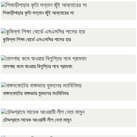
শিকাড়ীপাড়ার কৃতি সন্তান জুঁই আক্তারের সা
কুমিল্লা শিক্ষা বোর্ডে এসএসসির পাসের হার
তালগাছ কমে যাওয়ায় বিলুপ্তির পথে গ্রামবাং
নাঙ্গলকোটের বাঙ্গড্ডায় যুবদলের মতবিনিময়
চৌদ্দগ্রামে সাবেক আওয়ামী লীগ নেতা মামুন