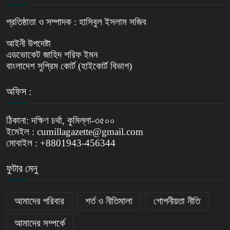
প্রতিষ্ঠাতা ও সম্পাদক : হাসিবুল ইসলাম সজিব
আইনী উপদেষ্টা
এডভোকেট জাহিদ শরিফ ইমন
বাংলাদেশ সুপ্রিম কোর্ট (হাইকোর্ট বিভাগ)
অফিস :
ঠিকানা: দক্ষিণ চর্থা, কুমিল্লা-৩৫০০
ইমেইল : cumillagazette@gmail.com
মোবাইল : +8801943-456344
ফুটার মেনু
আমাদের পরিবার
শর্ত ও নীতিমালা
গোপনীয়তা নীতি
আমাদের সম্পর্কে