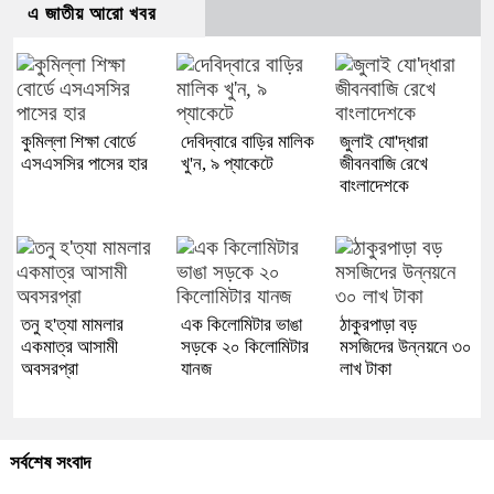
এ জাতীয় আরো খবর
কুমিল্লা শিক্ষা বোর্ডে
দেবিদ্বারে বাড়ির মালিক
জুলাই যো'দ্ধারা
এসএসসির পাসের হার
খু'ন, ৯ প্যাকেটে
জীবনবাজি রেখে
বাংলাদেশকে
তনু হ'ত্যা মামলার
এক কিলোমিটার ভাঙা
ঠাকুরপাড়া বড়
একমাত্র আসামী
সড়কে ২০ কিলোমিটার
মসজিদের উন্নয়নে ৩০
অবসরপ্রা
যানজ
লাখ টাকা
সর্বশেষ সংবাদ