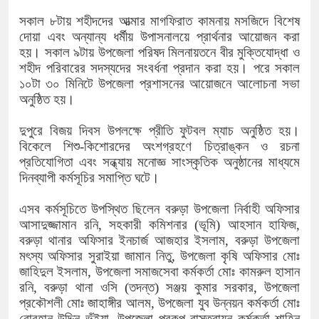
সকাল ৮টায় শহীদদের আত্মার মাগফিরাত কামনায় মসজিদে বিশেষ
দোয়া এবং অন্যান্য ধর্মীয় উপাসনালয়ে প্রার্থনার আয়োজন করা
হয়। সকাল ৯টায় উপজেলা পরিষদ মিলনায়তনে বীর মুক্তিযোদ্ধা ও
শহীদ পরিবারের সদস্যদের সংবর্ধনা প্রদান করা হয়। পরে সকাল
১০টা ৩০ মিনিটে উপজেলা প্রশাসনের আয়োজনে আলোচনা সভা
অনুষ্ঠিত হয়।
দুপুরে বিজয় দিবস উপলক্ষে প্রীতি ফুটবল ম্যাচ অনুষ্ঠিত হয়।
বিকেলে শিশু-কিশোরদের অংশগ্রহণে চিত্রাঙ্কন ও রচনা
প্রতিযোগিতা এবং সন্ধ্যায় মনোজ্ঞ সাংস্কৃতিক অনুষ্ঠানের মাধ্যমে
দিনব্যাপী কর্মসূচির সমাপ্তি ঘটে।
এসব কর্মসূচিতে উপস্থিত ছিলেন বরুড়া উপজেলা নির্বাহী অফিসার
আসাদুজ্জামান রনি, সহকারী কমিশনার (ভূমি) আহসান হাফিজ,
বরুড়া থানার অফিসার ইনচার্জ আজহার ইসলাম, বরুড়া উপজেলা
মৎস্য অফিসার সুরাইয়া জামান নিতু, উপজেলা কৃষি অফিসার মোঃ
জাহিদুল ইসলাম, উপজেলা সমাজসেবা কর্মকর্তা মোঃ কামরুল হাসান
রনি, বরুড়া থানা ওসি (তদন্ত) সঞ্জয় কুমার সরকার, উপজেলা
প্রকৌশলী মোঃ জাহাঙ্গীর আলম, উপজেলা যুব উন্নয়ন কর্মকর্তা মোঃ
বোরহান উদ্দিন ভূঁইয়া, উপজেলা প্রকল্প বাস্তবায়ন কর্মকর্তা শাহিন