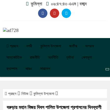
কুমিল্লা
০৬:৪৭:৪৩ এএম
|
বঙ্গাব্দ
প্রচ্ছদ
নগরী
কুমিল্লা উপজেলা
জাতীয়
অপরাধ
আন্তর্জাতিক
রাজনীতি
অর্থনীতি
দূর্ঘটনা
খেলাধুলা
ক্যাম্পাস
আরও
সারাদেশ
প্রচ্ছদ
নিউজ
কুমিল্লা উপজেলা
বরুড়ায় মহান বিজয় দিবস পালিত উপজেলা প্রশাসনের দিনব্যাপী