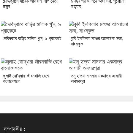
চৌদ্দগ্রামে সাবেক আওয়ামী লীগ নেতা
৬ বছর পর জামিনে আসামিরা, পুরোনো
মামুন
হ'ত্যার
দেবিদ্বারে বাড়ির মালিক খু'ন, ৯ প্যাকেটে
কুবি ইনকিলাব মঞ্চের আলোচনা সভা,
সাংস্কৃত
জুলাই যো'দ্ধারা জীবনবাজি রেখে
তনু হ'ত্যা মামলার একমাত্র আসামী
বাংলাদেশকে
অবসরপ্রা
সম্পাদকীয় :