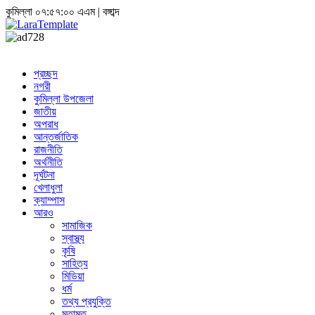
কুমিল্লা
০৭:৫৭:০০ এএম
|
বঙ্গাব্দ
প্রচ্ছদ
নগরী
কুমিল্লা উপজেলা
জাতীয়
অপরাধ
আন্তর্জাতিক
রাজনীতি
অর্থনীতি
দূর্ঘটনা
খেলাধুলা
ক্যাম্পাস
আরও
সামাজিক
স্বাস্থ্য
কৃষি
সাহিত্য
মিডিয়া
ধর্ম
তথ্য প্রযুক্তি
মতামত