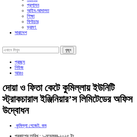
প্রশাসন
আইন-আদালত
শিক্ষা
ফিউচার
ভ্রমণ
সারাদেশ
প্রচ্ছদ
নিউজ
আরও
দোয়া ও ফিতা কেটে কুমিল্লায় ইউনিটি
স্ট্রাকচারাল ইঞ্জিনিয়ার’স লিমিটেডের অফিস
উদ্বোধন
কুমিল্লা গেজেট. কম
প্রকাশের তারিখ :
১-নভেম্বর-২০২৫
ইং