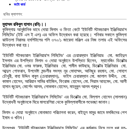
ফটো কার্ড
ছবির ক্যাপশন:
মুহাম্মদ রকিবুল হাসান (রনি)।।
কুমিল্লায় আনুষ্ঠানিক ভাবে দোয়া মিলাদ ও ফিতা কেটে 'ইউনিটি স্টাকচারাল ইঞ্জিনিয়ার'স
লিমিটেড' (ইউ এস ই এল) এর অফিস উদ্বোধন করা হয়েছে। শনিবার সকালে কুমিল্লা
ঝাউতলা নিরাময় হসপিটালের গলি ৩৭০/১ জায়েদা মঞ্জিল এর নিজ তলায় এই অফিসের
উদ্বোধন করা হয়।
'ইউনিটি স্টাকচারাল ইঞ্জিনিয়ার'স লিমিটেড' এর চেয়ারম্যান ইঞ্জিনিয়ার মো. জাহিদুল
ইসলাম এর উপস্থিত মিলাদ ও দোয়া অনুষ্ঠানে উপস্থিত ছিলেন, ম্যানেজিং ডিরেক্টর
ইঞ্জিনিয়ার মো. ওমর ফারুক, ইঞ্জিনিয়ার মো. শামীম কাউছার, ডিরেক্টর ইঞ্জিনিয়ার মো.
আব্দুল গোফরান, উপদেষ্টা মন্ডলীর সদস্য নূর মোহাম্মদ, আনিছুর রহমান, মো. সোহাগ
চৌধুরী, বাহা উদ্দিন বাবুল (চেয়ারম্যান), ভাইস চেয়ারম্যান মো. জালাল উদ্দীন, মো.
কামাল হোসেন, আরিয়ান সামির বাইজিদ, ফিরোজ হোসেন, মো. সিয়াম আহমেদ, মো. আলী
হাসান জুয়েল, মোর্শেদ আলম, লোকমান হোসেন, মাহবুবুল আলম প্রমূখ।
'ইউনিটি স্টাকচারাল ইঞ্জিনিয়ার'স লিমিটেড' এর ডিরেক্টর মো. বিল্লাল হোসেন (সালমান)
উদ্বোধনী অনুষ্ঠানকে ঘিরে মালয়েশিয়া থেকে কুমিল্লাবাসীকে শুভেচ্ছা জানান।
মিলাদ ও দোয়া অনুষ্ঠানে মোনাজাত পরিচালনা করেন, বাইতুল মামুর জামে মসজিদের পেশ
ইমাম ও খতিব।
উল্লেখ্য, 'ইউনিটি স্টাকচারাল ইঞ্জিনিয়ার'স লিমিটেড' এর কর্মকান্ড নিন্মে তুলে ধরা হল-