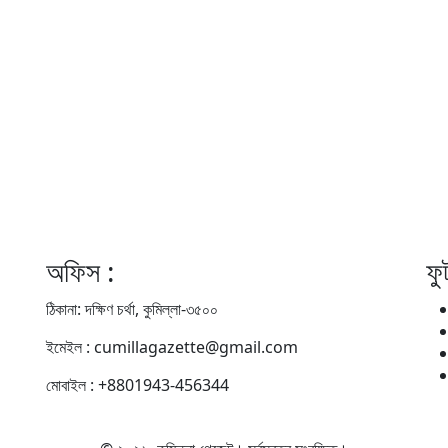
অফিস :
ফু
ঠিকানা: দক্ষিণ চর্থা, কুমিল্লা-৩৫০০
ইমেইল : cumillagazette@gmail.com
মোবাইল : +8801943-456344