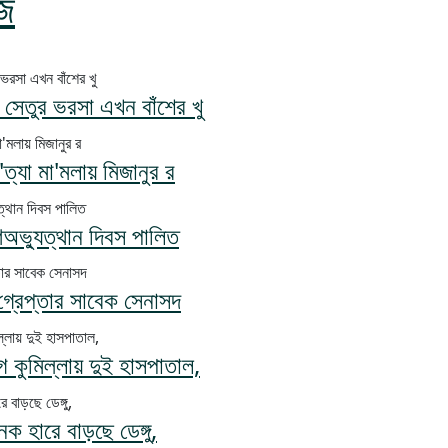
জ
সেতুর ভরসা এখন বাঁশের খু
ত্যা মা'মলায় মিজানুর র
ণঅভ্যুত্থান দিবস পালিত
 গ্রেপ্তার সাবেক সেনাসদ
কুমিল্লায় দুই হাসপাতাল,
ক হারে বাড়ছে ডেঙ্গু,