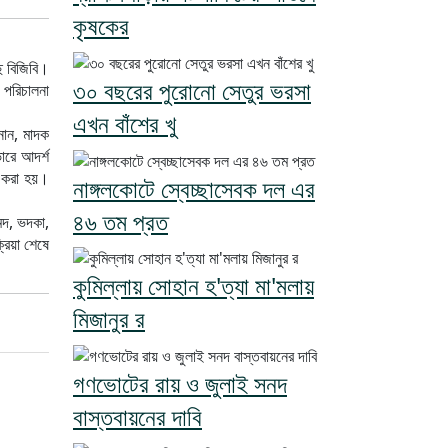
কৃষকের
ছে বিজিবি।
৩০ বছরের পুরোনো সেতুর ভরসা
 পরিচালনা
এখন বাঁশের খু
ানান, মাদক
ভোরে আদর্শ
া করা হয়।
নাঙ্গলকোটে স্বেচ্ছাসেবক দল এর
৪৬ তম প্রত
মদ, ভদকা,
রিয়া শেষে
কুমিল্লায় সোহান হ'ত্যা মা'মলায়
মিজানুর র
গণভোটের রায় ও জুলাই সনদ
বাস্তবায়নের দাবি