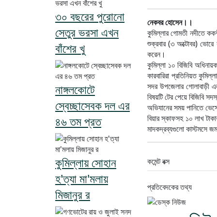
৩০ বছরের পুরোনো
নেকবর হোসেন।।
সেতুর ভরসা এখন
কুমিল্লার গোমতী নদীতে ককশী
শুক্রবার (৩ অক্টোবর) ভোরে 
বাঁশের খু
করেন।
কুমিল্লা ১০ বিজিবি অধিনায়
কারবারিরা প্রতিনিয়ত কুমিল্
সদর উপজেলার গোলাবাড়ী এলা
নাঙ্গলকোটে
বিষয়টি টের পেয়ে বিজিবি সদ
স্বেচ্ছাসেবক দল এর
অভিযানের সময় পানিতে ভেসে 
বিয়ার স্কাফসহ ১০ লাখ টা
৪৬ তম প্রত
মাদকদ্রব্যগুলো কাস্টমসে জ
কুমিল্লায় সোহান
কমেন্ট বক্স
হ'ত্যা মা'মলায়
প্রতিবেদকের তথ্য
মিজানুর র