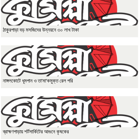
ঠাকুরপাড়া বড় মসজিদের উন্নয়নে ৩০ লাখ টাকা
নাঙ্গলকোটে ধূমপান ও তা'মা'কমুক্ত রেল পরি
ব্রাহ্মণপাড়ায় শর্টসার্কিটের আগুনে কৃষকের