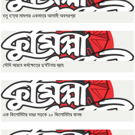
তনু হ'ত্যা মামলার একমাত্র আসামী অবসরপ্রা
সৌদি আরবে কর্মক্ষেত্রে দু'র্ঘ'টনায় ব্রাহ
এক কিলোমিটার ভাঙা সড়কে ২০ কিলোমিটার যানজ