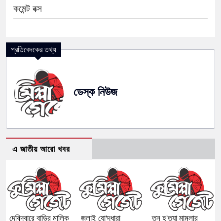
কমেন্ট বক্স
প্রতিবেদকের তথ্য
ডেস্ক নিউজ
এ জাতীয় আরো খবর
দেবিদ্বারে বাড়ির মালিক
জুলাই যো'দ্ধারা
তনু হ'ত্যা মামলার