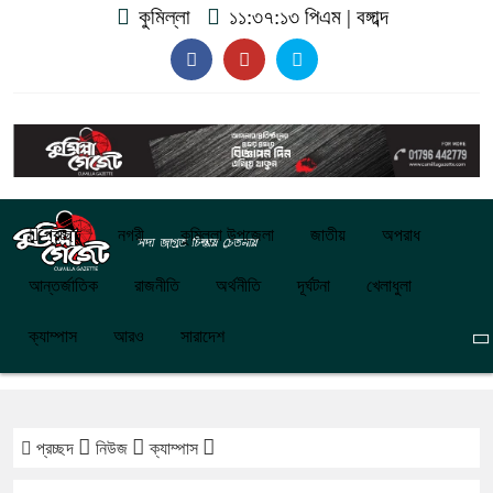
কুমিল্লা
১১:৩৭:১৪ পিএম
|
বঙ্গাব্দ
প্রচ্ছদ
নগরী
কুমিল্লা উপজেলা
জাতীয়
অপরাধ
আন্তর্জাতিক
রাজনীতি
অর্থনীতি
দূর্ঘটনা
খেলাধুলা
ক্যাম্পাস
আরও
সারাদেশ
প্রচ্ছদ
নিউজ
ক্যাম্পাস