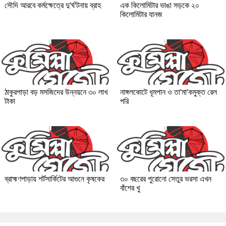
সৌদি আরবে কর্মক্ষেত্রে দু'র্ঘ'টনায় ব্রাহ
এক কিলোমিটার ভাঙা সড়কে ২০
কিলোমিটার যানজ
ঠাকুরপাড়া বড় মসজিদের উন্নয়নে ৩০ লাখ
নাঙ্গলকোটে ধূমপান ও তা'মা'কমুক্ত রেল
টাকা
পরি
ব্রাহ্মণপাড়ায় শর্টসার্কিটের আগুনে কৃষকের
৩০ বছরের পুরোনো সেতুর ভরসা এখন
বাঁশের খু