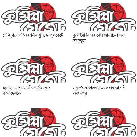
দেবিদ্বারে বাড়ির মালিক খু'ন, ৯ প্যাকেটে
কুবি ইনকিলাব মঞ্চের আলোচনা সভা,
সাংস্কৃত
জুলাই যো'দ্ধারা জীবনবাজি রেখে
তনু হ'ত্যা মামলার একমাত্র আসামী
বাংলাদেশকে
অবসরপ্রা