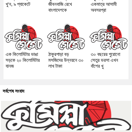
খু'ন, ৯ প্যাকেটে
জীবনবাজি রেখে
একমাত্র আসামী
বাংলাদেশকে
অবসরপ্রা
এক কিলোমিটার ভাঙা
ঠাকুরপাড়া বড়
৩০ বছরের পুরোনো
সড়কে ২০ কিলোমিটার
মসজিদের উন্নয়নে ৩০
সেতুর ভরসা এখন
যানজ
লাখ টাকা
বাঁশের খু
সর্বশেষ সংবাদ