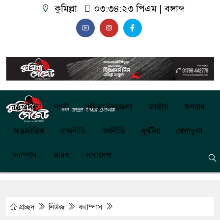
কুমিল্লা
০৩:৩৪:২৪ পিএম
|
বঙ্গাব্দ
প্রচ্ছদ
নগরী
কুমিল্লা উপজেলা
জাতীয়
অপরাধ
আন্তর্জাতিক
রাজনীতি
অর্থনীতি
দূর্ঘটনা
খেলাধুলা
ক্যাম্পাস
আরও
সারাদেশ
প্রচ্ছদ
নিউজ
ক্যাম্পাস