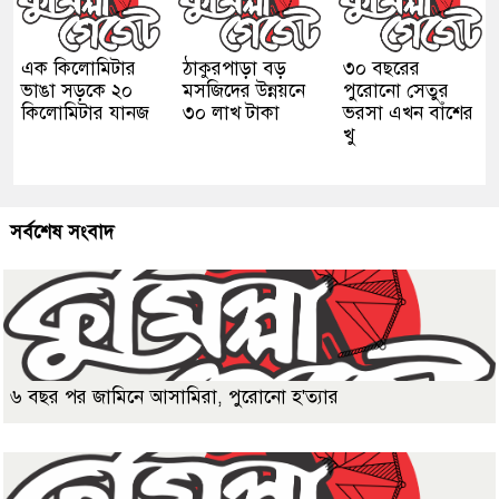
এক কিলোমিটার
ঠাকুরপাড়া বড়
৩০ বছরের
ভাঙা সড়কে ২০
মসজিদের উন্নয়নে
পুরোনো সেতুর
কিলোমিটার যানজ
৩০ লাখ টাকা
ভরসা এখন বাঁশের
খু
সর্বশেষ সংবাদ
৬ বছর পর জামিনে আসামিরা, পুরোনো হ'ত্যার