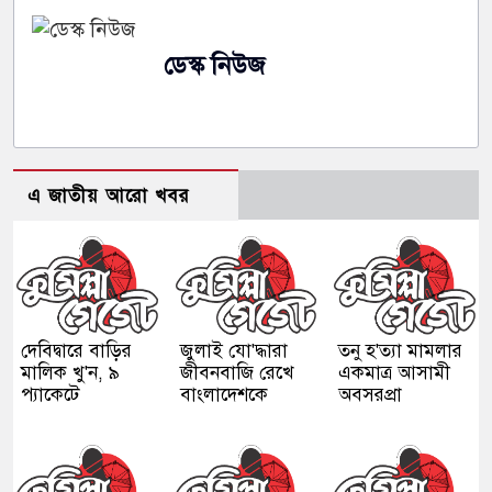
ডেস্ক নিউজ
এ জাতীয় আরো খবর
দেবিদ্বারে বাড়ির
জুলাই যো'দ্ধারা
তনু হ'ত্যা মামলার
মালিক খু'ন, ৯
জীবনবাজি রেখে
একমাত্র আসামী
প্যাকেটে
বাংলাদেশকে
অবসরপ্রা