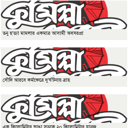
তনু হ'ত্যা মামলার একমাত্র আসামী অবসরপ্রা
সৌদি আরবে কর্মক্ষেত্রে দু'র্ঘ'টনায় ব্রাহ
এক কিলোমিটার ভাঙা সড়কে ২০ কিলোমিটার যানজ