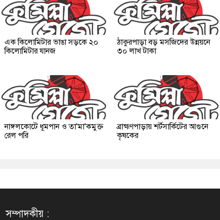
এক কিলোমিটার ভাঙা সড়কে ২০
ঠাকুরপাড়া বড় মসজিদের উন্নয়নে
কিলোমিটার যানজ
৩০ লাখ টাকা
নাঙ্গলকোটে ধূমপান ও তা'মা'কমুক্ত
ব্রাহ্মণপাড়ায় শর্টসার্কিটের আগুনে
রেল পরি
কৃষকের
সম্পাদকীয় :