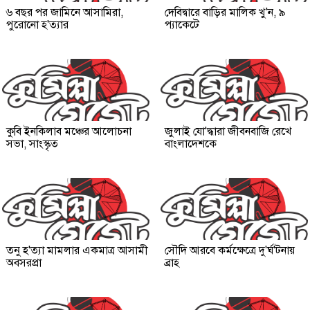
৬ বছর পর জামিনে আসামিরা,
দেবিদ্বারে বাড়ির মালিক খু'ন, ৯
পুরোনো হ'ত্যার
প্যাকেটে
কুবি ইনকিলাব মঞ্চের আলোচনা
জুলাই যো'দ্ধারা জীবনবাজি রেখে
সভা, সাংস্কৃত
বাংলাদেশকে
তনু হ'ত্যা মামলার একমাত্র আসামী
সৌদি আরবে কর্মক্ষেত্রে দু'র্ঘ'টনায়
অবসরপ্রা
ব্রাহ