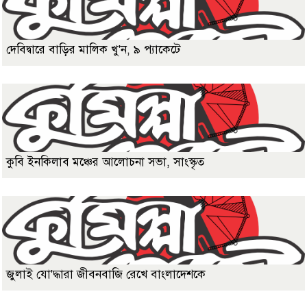
দেবিদ্বারে বাড়ির মালিক খু'ন, ৯ প্যাকেটে
কুবি ইনকিলাব মঞ্চের আলোচনা সভা, সাংস্কৃত
জুলাই যো'দ্ধারা জীবনবাজি রেখে বাংলাদেশকে