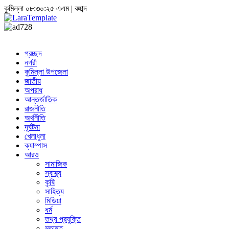
কুমিল্লা
০৮:৩০:২৫ এএম
|
বঙ্গাব্দ
প্রচ্ছদ
নগরী
কুমিল্লা উপজেলা
জাতীয়
অপরাধ
আন্তর্জাতিক
রাজনীতি
অর্থনীতি
দূর্ঘটনা
খেলাধুলা
ক্যাম্পাস
আরও
সামাজিক
স্বাস্থ্য
কৃষি
সাহিত্য
মিডিয়া
ধর্ম
তথ্য প্রযুক্তি
মতামত