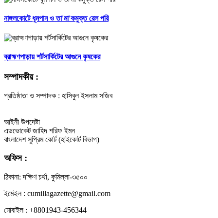
নাঙ্গলকোটে ধূমপান ও তা'মা'কমুক্ত রেল পরি
ব্রাহ্মণপাড়ায় শর্টসার্কিটের আগুনে কৃষকের
সম্পাদকীয় :
প্রতিষ্ঠাতা ও সম্পাদক : হাসিবুল ইসলাম সজিব
আইনী উপদেষ্টা
এডভোকেট জাহিদ শরিফ ইমন
বাংলাদেশ সুপ্রিম কোর্ট (হাইকোর্ট বিভাগ)
অফিস :
ঠিকানা: দক্ষিণ চর্থা, কুমিল্লা-৩৫০০
ইমেইল : cumillagazette@gmail.com
মোবাইল : +8801943-456344