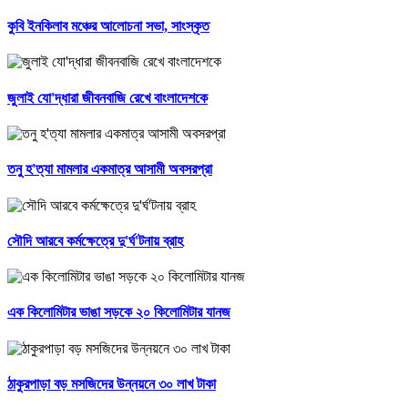
কুবি ইনকিলাব মঞ্চের আলোচনা সভা, সাংস্কৃত
জুলাই যো'দ্ধারা জীবনবাজি রেখে বাংলাদেশকে
তনু হ'ত্যা মামলার একমাত্র আসামী অবসরপ্রা
সৌদি আরবে কর্মক্ষেত্রে দু'র্ঘ'টনায় ব্রাহ
এক কিলোমিটার ভাঙা সড়কে ২০ কিলোমিটার যানজ
ঠাকুরপাড়া বড় মসজিদের উন্নয়নে ৩০ লাখ টাকা