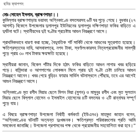
ছবির ক্যাপশন:
মোঃ সোহেল ইসলাম, ব্রাহ্মণপাড়া।।
কুমিল্লার ব্রাহ্মণপাড়ায় ভয়াবহ অগ্নিকাণ্ডে বসতঘরসহ ৬টি ঘর পুড়ে গেছে। বুধবার (২৭
আগস্ট) বিকেলে উপজেলার দুলালপুর ইউনিয়নের দুলালপুর দক্ষিণপাড়া ফকির বাড়িতে এ
দুর্ঘটনা ঘটে। স্থানীয়দের দুই ঘণ্টার প্রচেষ্টায় আগুন নিয়ন্ত্রণে আসে।
প্রাথমিকভাবে ধারণা করা হচ্ছে, বৈদ্যুতিক শর্ট সার্কিট থেকে আগুনের সূত্রপাত হয়েছে।
ক্ষতিগ্রস্তদের দাবি, আসবাবপত্র, নগদ টাকা, স্বর্ণালংকারসহ নিত্যপ্রয়োজনীয় সামগ্রী
পুড়ে প্রায় ৩০ লাখ টাকার ক্ষয়ক্ষতি হয়েছে।
স্থানীয়রা জানান, বিকেল পাঁটার দিকে হঠাৎ ফকির বাড়িতে আগুন লাগার খবর ছড়িয়ে
পড়ে। বাসিন্দারা ও আশপাশের লোকজন মিলে প্রায় দুই ঘণ্টা চেষ্টা চালিয়ে আগুন
নিয়ন্ত্রণে আনেন। খবর পেয়ে বুড়িচং ফায়ার সার্ভিস ঘটনাস্থলে পৌঁছায়, তবে এর আগেই
আগুন নিয়ন্ত্রণে আসে।
অগ্নিকাণ্ডে মৃত রশীদ মিয়ার ছেলে মিশন মিয়া (মুশন) ও মামুনুর রশীদ এবং মৃত সুলতান
মিয়ার ছেলে বিল্লাল হোসেন ও ইসমাইল হোসেনের ৪টি বসতঘর ও ২টি রান্নাঘর সম্পূর্ণ
পুড়ে যায়।
এ বিষয়ে ব্রাহ্মণপাড়া উপজেলা নির্বাহী কর্মকর্তা (ইউএনও) মাহমুদা জাহান বলেন,
“অগ্নিকাণ্ডের ঘটনাটি অত্যন্ত দুঃখজনক। ক্ষতিগ্রস্ত পরিবারগুলোর প্রতি আমি
সমবেদনা জানাচ্ছি। উপজেলা প্রশাসনের পক্ষ থেকে প্রয়োজনীয় সহযোগিতা করা হবে।”