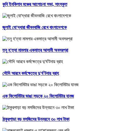
কুবি ইনকিলাব মঞ্চের আলোচনা সভা, সাংস্কৃত
জুলাই যো'দ্ধারা জীবনবাজি রেখে বাংলাদেশকে
তনু হ'ত্যা মামলার একমাত্র আসামী অবসরপ্রা
সৌদি আরবে কর্মক্ষেত্রে দু'র্ঘ'টনায় ব্রাহ
এক কিলোমিটার ভাঙা সড়কে ২০ কিলোমিটার যানজ
ঠাকুরপাড়া বড় মসজিদের উন্নয়নে ৩০ লাখ টাকা