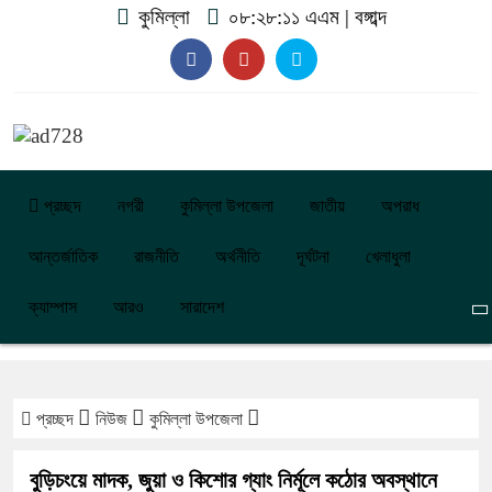
কুমিল্লা
০৮:২৮:১২ এএম
|
বঙ্গাব্দ
প্রচ্ছদ
নগরী
কুমিল্লা উপজেলা
জাতীয়
অপরাধ
আন্তর্জাতিক
রাজনীতি
অর্থনীতি
দূর্ঘটনা
খেলাধুলা
ক্যাম্পাস
আরও
সারাদেশ
প্রচ্ছদ
নিউজ
কুমিল্লা উপজেলা
বুড়িচংয়ে মাদক, জুয়া ও কিশোর গ্যাং নির্মূলে কঠোর অবস্থানে