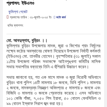
প্রশাসন: ইউএনও
কুমিল্লা গেজেট
প্রকাশের তারিখ :
৩১-জুলাই-২০২৫
ইং
ফটো কার্ড
ছবির ক্যাপশন:
মো. আবদুল্লাহ, বুড়িচং ।।
কুমিল্লার বুড়িচং উপজেলায় মাদক, জুয়া ও কিশোর গ্যাং নির্মূলের
লক্ষ্যে কঠোর অবস্থানের ঘোষণা দিয়েছেন উপজেলা নির্বাহী কর্মকর্তা
(ইউএনও) মো. তানভীর হোসেন। বৃহস্পতিবার (৩১ জুলাই) সকাল
১১টায় উপজেলা পরিষদ সভাকক্ষে আইনশৃঙ্খলা কমিটির মাসিক
সভায় সভাপতির বক্তব্যে তিনি এ হুঁশিয়ারি উচ্চারণ করেন।
সভায় জানানো হয়, গত এক মাসে মাদক ও জুয়া বিরোধী অভিযানে
বুড়িচং থানা পুলিশ ১৪টি মামলায় ১৮ জনকে, ডিবি পুলিশ ১ মামলায়
২ জনকে, মাদকদ্রব্য নিয়ন্ত্রণ অধিদপ্তর ৫ মামলায় ৮ জনকে এবং
বিজিবি ৩ মামলায় ৩ জনকে গ্রেফতার করেছে। এসব অভিযানে
১০১ কেজি গাঁজা, ৭,০৫০ পিস ইয়াবা, ৫০ বোতল ফেনসিডিল ও
৯৯ বোতল ইস্কাফ সিরাপ জব্দ করা হয়।