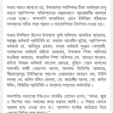
সভায় আরও জানানো হয়, উপজেলায় গবাদিপশুর টিকা কার্যক্রম চালু
করতে প্রাণিসম্পদ অধিদপ্তরের তত্ত্বাবধানে প্রয়োজনীয় ব্যবস্থা
নেওয়া হচ্ছে। পাশাপাশি বাল্যবিবাহ রোধে ইউনিয়ন পরিষদের
সদস্যদের সঠিক তথ্য প্রদান ও সহযোগিতার নির্দেশনা দেওয়া হয়।
সভায় উপস্থিত ছিলেন উপজেলা কৃষি অফিসার আফরিনা আক্তার,
স্বাস্থ্য কর্মকর্তা প্রতিনিধি ডা. ফরহাদ আবেদীন ভূইয়া, প্রাণিসম্পদ
কর্মকর্তা ডা. আতিকুর রহমান, মৎস্য কর্মকর্তা সুব্রত গোস্বামী,
সমাজসেবা কর্মকর্তা নাছিমা আক্তার, উপজেলা শিক্ষা অফিসার
ফওজিয়া আক্তার, মাধ্যমিক শিক্ষা অফিসার মো. আবদুল মান্নান,
মহিলা বিষয়ক কর্মকর্তা ফাতেমা জোহরা, বুড়িচং প্রেস ক্লাবের
সভাপতি কাজী খোরশেদ আলম, আনসার ভিডিপির আজহার,
পীরযাত্রাপুর ইউনিয়নের প্যানেল চেয়ারম্যান আবদুল হক, ইউপি
সদস্য মো. জসিম উদ্দিন মোল্লা, মো. জাহাঙ্গীর আলম, মো. জসিম
উদ্দিন, বিজিবির প্রতিনিধি ও অন্যান্য দপ্তরের কর্মকর্তারা।
সভাপতির বক্তব্যে ইউএনও তানভীর হোসেন বলেন, "মাদক, জুয়া
ও কিশোর গ্যাং সমাজের জন্য ভয়াবহ হুমকি। এ বিষয়ে কোনো
প্রকার ছাড় দেওয়া হবে না। প্রশাসন সর্বোচ্চ কঠোরতা নিয়ে
এগুলো নির্মূলে কাজ করবে।"