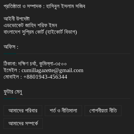
প্রতিষ্ঠাতা ও সম্পাদক : হাসিবুল ইসলাম সজিব
আইনী উপদেষ্টা
এডভোকেট জাহিদ শরিফ ইমন
বাংলাদেশ সুপ্রিম কোর্ট (হাইকোর্ট বিভাগ)
অফিস :
ঠিকানা: দক্ষিণ চর্থা, কুমিল্লা-৩৫০০
ইমেইল : cumillagazette@gmail.com
মোবাইল : +8801943-456344
ফুটার মেনু
আমাদের পরিবার
শর্ত ও নীতিমালা
গোপনীয়তা নীতি
আমাদের সম্পর্কে