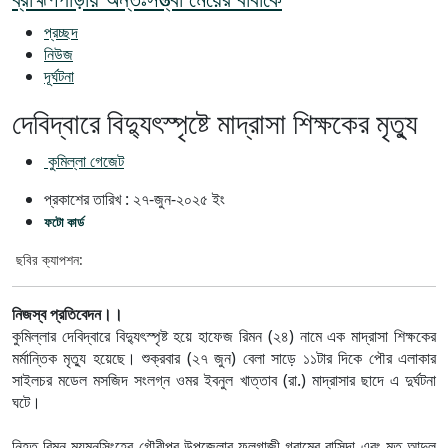
প্রচ্ছদ
নিউজ
দূর্ঘটনা
দেবিদ্বারে বিদ্যুৎস্পৃষ্টে মাদ্রাসা শিক্ষকের মৃত্যু
কুমিল্লা গেজেট
প্রকাশের তারিখ :
২৭-জুন-২০২৫
ইং
ফটো কার্ড
ছবির ক্যাপশন:
নিজস্ব প্রতিবেদন।।
কুমিল্লার দেবিদ্বারে বিদ্যুৎস্পৃষ্ট হয়ে হাফেজ রিমন (২৪) নামে এক মাদ্রাসা শিক্ষকের
মর্মান্তিক মৃত্যু হয়েছে। শুক্রবার (২৭ জুন) বেলা সাড়ে ১১টার দিকে পৌর এলাকার
সাইলচর মডেল মসজিদ সংলগ্ন ওমর ইবনুল খাত্তাব (রা.) মাদ্রাসার ছাদে এ দুর্ঘটনা
ঘটে।
নিহত রিমন ময়মনসিংহের গৌরীপুর উপজেলার ফুলগাজী গ্রামের বাসিন্দা এবং মৃত আব্দুল