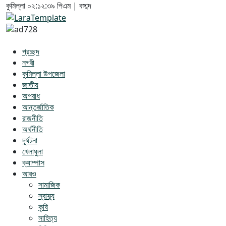
কুমিল্লা
০২:১২:৩৯ পিএম
|
বঙ্গাব্দ
প্রচ্ছদ
নগরী
কুমিল্লা উপজেলা
জাতীয়
অপরাধ
আন্তর্জাতিক
রাজনীতি
অর্থনীতি
দূর্ঘটনা
খেলাধুলা
ক্যাম্পাস
আরও
সামাজিক
স্বাস্থ্য
কৃষি
সাহিত্য