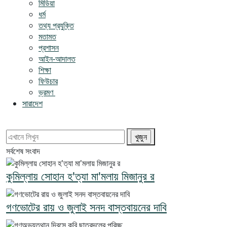
মিডিয়া
ধর্ম
তথ্য প্রযুক্তি
মতামত
প্রশাসন
আইন-আদালত
শিক্ষা
ফিউচার
ভ্রমণ
সারাদেশ
সর্বশেষ সংবাদ
কুমিল্লায় সোহান হ'ত্যা মা'মলায় মিজানুর র
গণভোটের রায় ও জুলাই সনদ বাস্তবায়নের দাবি