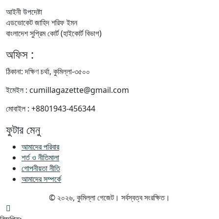
আইনী উপদেষ্টা
এডভোকেট জাহিদ শরিফ ইমন
বাংলাদেশ সুপ্রিম কোর্ট (হাইকোর্ট বিভাগ)
অফিস :
ঠিকানা: দক্ষিণ চর্থা, কুমিল্লা-৩৫০০
ইমেইল : cumillagazette@gmail.com
মোবাইল : +8801943-456344
ফুটার মেনু
আমাদের পরিবার
শর্ত ও নীতিমালা
গোপনীয়তা নীতি
আমাদের সম্পর্কে
© ২০২৬, কুমিল্লা গেজেট। সর্বস্বত্ব সংরক্ষিত।
বিজ্ঞপ্তিঃ