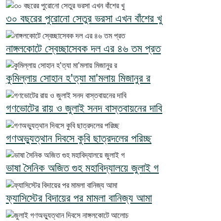
৩০ বছরের পুরোনো সেতুর ভরসা এখন বাঁশের খু
নাঙ্গলকোটে স্বেচ্ছাসেবক দল এর ৪৬ তম প্রত
কুমিল্লায় সোহান হ'ত্যা মা'মলায় মিজানুর র
গণভোটের রায় ও জুলাই সনদ বাস্তবায়নের দাবি
গণঅভ্যুত্থান দিবসে কুবি ছাত্রদলের পরিচ্ছ
ভাষা সৈনিক অজিত গুহ মহাবিদ্যালয়ে জুলাই গ
ফ্যাসিস্টের বিদায়ের পর মামলা বানিজ্য আমা