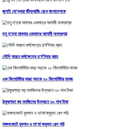
জুলাই যো'দ্ধারা জীবনবাজি রেখে বাংলাদেশকে
তনু হ'ত্যা মামলার একমাত্র আসামী অবসরপ্রা
সৌদি আরবে কর্মক্ষেত্রে দু'র্ঘ'টনায় ব্রাহ
এক কিলোমিটার ভাঙা সড়কে ২০ কিলোমিটার যানজ
ঠাকুরপাড়া বড় মসজিদের উন্নয়নে ৩০ লাখ টাকা
নাঙ্গলকোটে ধূমপান ও তা'মা'কমুক্ত রেল পরি