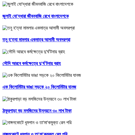
জুলাই যো'দ্ধারা জীবনবাজি রেখে বাংলাদেশকে
তনু হ'ত্যা মামলার একমাত্র আসামী অবসরপ্রা
সৌদি আরবে কর্মক্ষেত্রে দু'র্ঘ'টনায় ব্রাহ
এক কিলোমিটার ভাঙা সড়কে ২০ কিলোমিটার যানজ
ঠাকুরপাড়া বড় মসজিদের উন্নয়নে ৩০ লাখ টাকা
নাঙ্গলকোটে ধূমপান ও তা'মা'কমুক্ত রেল পরি