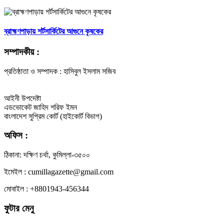
ব্রাহ্মণপাড়ায় শর্টসার্কিটের আগুনে কৃষকের
সম্পাদকীয় :
প্রতিষ্ঠাতা ও সম্পাদক : হাসিবুল ইসলাম সজিব
আইনী উপদেষ্টা
এডভোকেট জাহিদ শরিফ ইমন
বাংলাদেশ সুপ্রিম কোর্ট (হাইকোর্ট বিভাগ)
অফিস :
ঠিকানা: দক্ষিণ চর্থা, কুমিল্লা-৩৫০০
ইমেইল : cumillagazette@gmail.com
মোবাইল : +8801943-456344
ফুটার মেনু