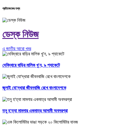
প্রতিবেদকের তথ্য
ডেস্ক নিউজ
এ জাতীয় আরো খবর
দেবিদ্বারে বাড়ির মালিক খু'ন, ৯ প্যাকেটে
জুলাই যো'দ্ধারা জীবনবাজি রেখে বাংলাদেশকে
তনু হ'ত্যা মামলার একমাত্র আসামী অবসরপ্রা