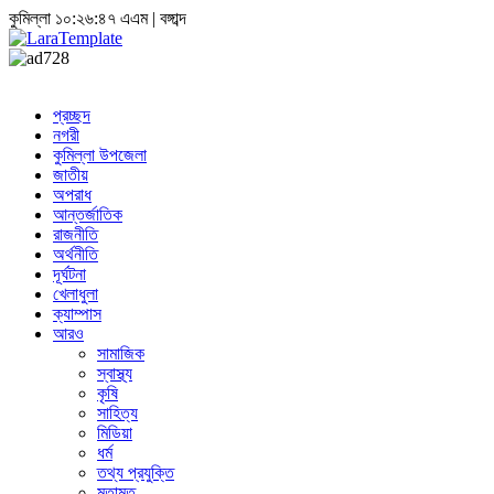
কুমিল্লা
১০:২৬:৪৮ এএম
|
বঙ্গাব্দ
প্রচ্ছদ
নগরী
কুমিল্লা উপজেলা
জাতীয়
অপরাধ
আন্তর্জাতিক
রাজনীতি
অর্থনীতি
দূর্ঘটনা
খেলাধুলা
ক্যাম্পাস
আরও
সামাজিক
স্বাস্থ্য
কৃষি
সাহিত্য
মিডিয়া
ধর্ম
তথ্য প্রযুক্তি
মতামত