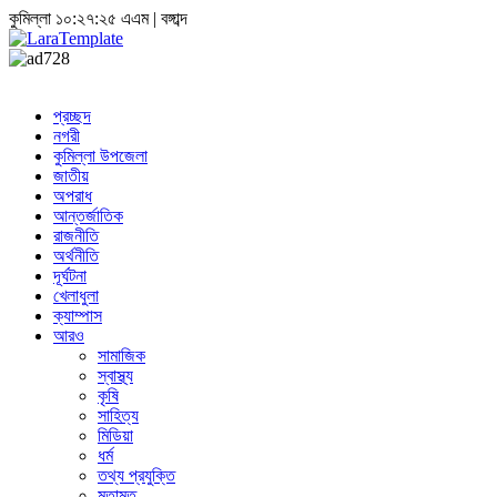
কুমিল্লা
১০:২৭:২৫ এএম
|
বঙ্গাব্দ
প্রচ্ছদ
নগরী
কুমিল্লা উপজেলা
জাতীয়
অপরাধ
আন্তর্জাতিক
রাজনীতি
অর্থনীতি
দূর্ঘটনা
খেলাধুলা
ক্যাম্পাস
আরও
সামাজিক
স্বাস্থ্য
কৃষি
সাহিত্য
মিডিয়া
ধর্ম
তথ্য প্রযুক্তি
মতামত