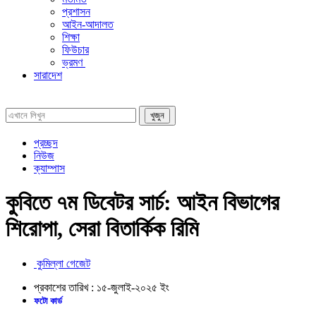
প্রশাসন
আইন-আদালত
শিক্ষা
ফিউচার
ভ্রমণ
সারাদেশ
প্রচ্ছদ
নিউজ
ক্যাম্পাস
কুবিতে ৭ম ডিবেটর সার্চ: আইন বিভাগের
শিরোপা, সেরা বিতার্কিক রিমি
কুমিল্লা গেজেট
প্রকাশের তারিখ :
১৫-জুলাই-২০২৫
ইং
ফটো কার্ড