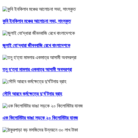
কুবি ইনকিলাব মঞ্চের আলোচনা সভা, সাংস্কৃত
জুলাই যো'দ্ধারা জীবনবাজি রেখে বাংলাদেশকে
তনু হ'ত্যা মামলার একমাত্র আসামী অবসরপ্রা
সৌদি আরবে কর্মক্ষেত্রে দু'র্ঘ'টনায় ব্রাহ
এক কিলোমিটার ভাঙা সড়কে ২০ কিলোমিটার যানজ