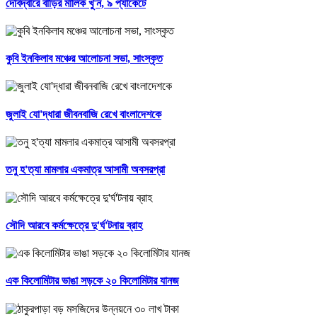
দেবিদ্বারে বাড়ির মালিক খু'ন, ৯ প্যাকেটে
কুবি ইনকিলাব মঞ্চের আলোচনা সভা, সাংস্কৃত
জুলাই যো'দ্ধারা জীবনবাজি রেখে বাংলাদেশকে
তনু হ'ত্যা মামলার একমাত্র আসামী অবসরপ্রা
সৌদি আরবে কর্মক্ষেত্রে দু'র্ঘ'টনায় ব্রাহ
এক কিলোমিটার ভাঙা সড়কে ২০ কিলোমিটার যানজ