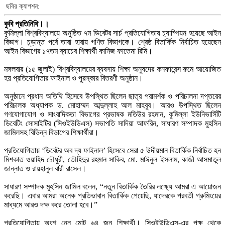
ছবির ক্যাপশন:
কুবি প্রতিনিধি।।
কুমিল্লা বিশ্ববিদ্যালয়ে অনুষ্ঠিত ৭ম ডিবেটর সার্চ প্রতিযোগিতায় চ্যাম্পিয়ন হয়েছে আইন
বিভাগ। চূড়ান্ত পর্বে তারা হারায় গণিত বিভাগকে। শ্রেষ্ঠ বিতার্কিক নির্বাচিত হয়েছেন
আইন বিভাগের ১৭তম ব্যাচের শিক্ষার্থী কানিজ ফাতেমা রিমি।
মঙ্গলবার (১৫ জুলাই) বিশ্ববিদ্যালয়ের ব্যবসায় শিক্ষা অনুষদের কনফারেন্স রুমে আয়োজিত
হয় প্রতিযোগিতার ফাইনাল ও পুরস্কার বিতরণী অনুষ্ঠান।
অনুষ্ঠানে প্রধান অতিথি হিসেবে উপস্থিত ছিলেন ছাত্র পরামর্শক ও পরিচালনা দপ্তরের
পরিচালক অধ্যাপক ড. মোহাম্মদ আব্দুল্লাহ আল মাহবুব। আরও উপস্থিত ছিলেন
গণযোগাযোগ ও সাংবাদিকতা বিভাগের প্রভাষক মতিউর রহমান, কুমিল্লা ইউনিভার্সিটি
ডিবেটিং সোসাইটির (সিওইউডিএস) সভাপতি সাদিয়া আফরিন, সাধারণ সম্পাদক মুহসিন
জামিলসহ বিভিন্ন বিভাগের শিক্ষার্থীরা।
প্রতিযোগিতায় ‘ডিবেটর অব দ্য ফাইনাল’ হিসেবে সেরা ৫ উদীয়মান বিতার্কিক নির্বাচিত হন
মিশকাত ওয়াহিদ চৌধুরী, তৌহিদুর রহমান সাকিব, মো. মাঈনুল ইসলাম, কাজী আসমাতুল
জান্নাত ও রায়হানুল বারী রাসেল।
সাধারণ সম্পাদক মুহসিন জামিল বলেন, “নতুন বিতার্কিক তৈরির লক্ষ্যে আমরা এ আয়োজন
করেছি। এবার আমরা অনেক প্রতিভাবান বিতার্কিক পেয়েছি, যাদেরকে পরবর্তী গ্রুমিংয়ের
মাধ্যমে আরও দক্ষ করে তোলা হবে।”
প্রতিযোগিতায় অংশ নেন মোট ৬৪ জন শিক্ষার্থী। সিওইউডিএস-এর পক্ষ থেকে