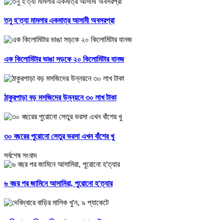
তনু হ'ত্যা মামলার একমাত্র আসামী অবসরপ্রা
এক কিলোমিটার ভাঙা সড়কে ২০ কিলোমিটার যানজ
ঠাকুরপাড়া বড় মসজিদের উন্নয়নে ৩০ লাখ টাকা
৩০ বছরের পুরোনো সেতুর ভরসা এখন বাঁশের খু
সর্বশেষ সংবাদ
৬ বছর পর জামিনে আসামিরা, পুরোনো হ'ত্যার