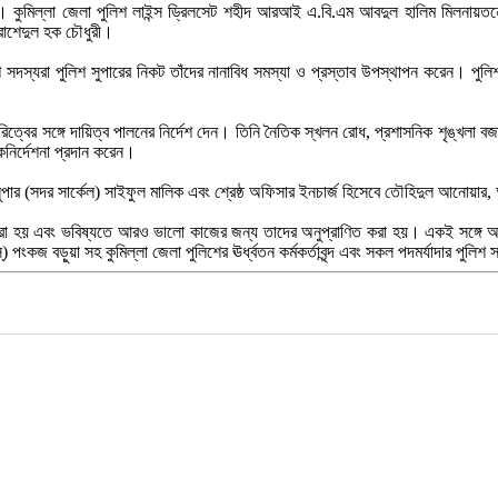
ছে। কুমিল্লা জেলা পুলিশ লাইন্স ড্রিলসেট শহীদ আরআই এ.বি.এম আবদুল হালিম মিলনায়ত
 রাশেদুল হক চৌধুরী।
শ সদস্যরা পুলিশ সুপারের নিকট তাঁদের নানাবিধ সমস্যা ও প্রস্তাব উপস্থাপন করেন। পু
ের সঙ্গে দায়িত্ব পালনের নির্দেশ দেন। তিনি নৈতিক স্খলন রোধ, প্রশাসনিক শৃঙ্খলা বজায় রাখ
িকনির্দেশনা প্রদান করেন।
সুপার (সদর সার্কেল) সাইফুল মালিক এবং শ্রেষ্ঠ অফিসার ইনচার্জ হিসেবে তৌহিদুল আনোয়া
 করা হয় এবং ভবিষ্যতে আরও ভালো কাজের জন্য তাদের অনুপ্রাণিত করা হয়। একই সঙ্গে আগাম
ংকজ বড়ুয়া সহ কুমিল্লা জেলা পুলিশের ঊর্ধ্বতন কর্মকর্তাবৃন্দ এবং সকল পদমর্যাদার পুলিশ 