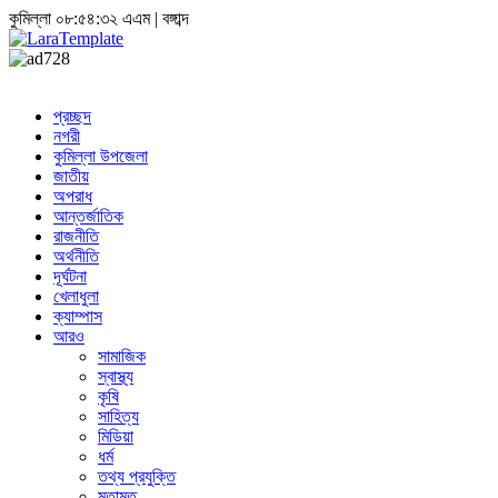
কুমিল্লা
০৮:৫৪:৩৩ এএম
|
বঙ্গাব্দ
প্রচ্ছদ
নগরী
কুমিল্লা উপজেলা
জাতীয়
অপরাধ
আন্তর্জাতিক
রাজনীতি
অর্থনীতি
দূর্ঘটনা
খেলাধুলা
ক্যাম্পাস
আরও
সামাজিক
স্বাস্থ্য
কৃষি
সাহিত্য
মিডিয়া
ধর্ম
তথ্য প্রযুক্তি
মতামত