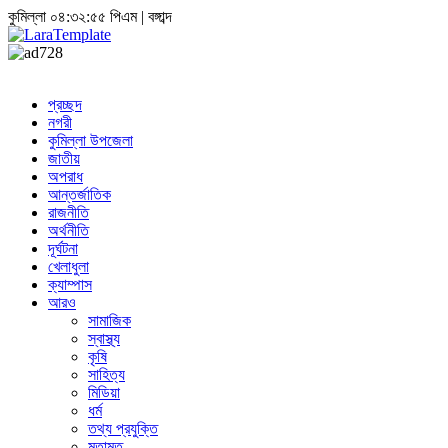
কুমিল্লা
০৪:৩২:৫৫ পিএম
|
বঙ্গাব্দ
প্রচ্ছদ
নগরী
কুমিল্লা উপজেলা
জাতীয়
অপরাধ
আন্তর্জাতিক
রাজনীতি
অর্থনীতি
দূর্ঘটনা
খেলাধুলা
ক্যাম্পাস
আরও
সামাজিক
স্বাস্থ্য
কৃষি
সাহিত্য
মিডিয়া
ধর্ম
তথ্য প্রযুক্তি
মতামত