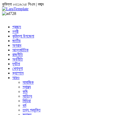
কুমিল্লা
০৩:১৯:২৬ পিএম
|
বঙ্গাব্দ
প্রচ্ছদ
নগরী
কুমিল্লা উপজেলা
জাতীয়
অপরাধ
আন্তর্জাতিক
রাজনীতি
অর্থনীতি
দূর্ঘটনা
খেলাধুলা
ক্যাম্পাস
আরও
সামাজিক
স্বাস্থ্য
কৃষি
সাহিত্য
মিডিয়া
ধর্ম
তথ্য প্রযুক্তি
মতামত