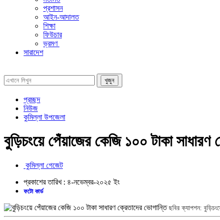
প্রশাসন
আইন-আদালত
শিক্ষা
ফিউচার
ভ্রমণ
সারাদেশ
প্রচ্ছদ
নিউজ
কুমিল্লা উপজেলা
বুড়িচংয়ে পেঁয়াজের কেজি ১০০ টাকা সাধারণ 
কুমিল্লা গেজেট
প্রকাশের তারিখ :
৪-নভেম্বর-২০২৫
ইং
ফটো কার্ড
ছবির ক্যাপশন: বুড়িচংয়