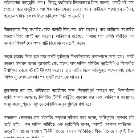
আটকানোর প্রস্তুতি নেন। কিন্তু ড্রাইভার মিয়াবাজারে গিয়ে জানায়, বাসটি নষ্ট হয়ে
গেছে। পরে যাত্রীদের আংশিক ভাড়া ফেরত দেওয়া হয়। রাজীবকে প্রথমে ৫০ টাকা,
পরে ১০০ টাকা ফেরত দিতে চাইলেও তিনি তা নেননি।
মিয়াবাজারে কিছু স্থানীয় লোক ঘটনাটি মীমাংসার চেষ্টা করেন। পরে রাজীবের সহপাঠীরা
সেখানে গিয়ে বাসটি জব্দ করেন। অভিযোগ রয়েছে, এ সময় সাদা গেঞ্জি পরিহিত এক
ব্যক্তি শিক্ষার্থীদের ওপর লাঠি নিয়ে হামলার চেষ্টা করেন।
সন্ধ্যা ছয়টার দিকে জব্দ করা বাসটি কুমিল্লা বিশ্ববিদ্যালয় ক্যাম্পাসে আনা হয়। কাজী
নজরুল ইসলাম হলের প্রভোস্ট মো. হারুন, বাস মালিক সমিতির প্রতিনিধি ও শিক্ষার্থীরা
উপস্থিত থেকে ঘটনাটি মীমাংসা করেন। রাত নয়টার দিকে অভিযুক্ত পক্ষের কাছ থেকে
লিখিত মুচলেকা নেওয়ার পর বাসটি ছেড়ে দেওয়া হয়।
মুচলেকায় বলা হয়, ভবিষ্যতে যাত্রীদের সঙ্গে সৌহার্দ্যপূর্ণ আচরণ করা, শিক্ষার্থীদের
প্রতি সম্মান দেখানো, নির্ধারিত টিকিট কাউন্টার ব্যবহার করা এবং অভিযোগ জানানোর
জন্য বাসে দৃশ্যমান স্থানে মোবাইল নম্বর ঝুলিয়ে রাখা হবে।
বাসচালক মোহাম্মদ রানা ঘটনাটির সত্যতা স্বীকার করে বলেন, অভিযুক্ত হেলপার তাঁর
ছোট ভাই। বাস মালিক সমিতির এক প্রতিনিধি বলেন, “বাসটি লোকাল সার্ভিসের।
ছাত্রটি দালালের মাধ্যমে টিকিট নিয়েছে, দালাল অতিরিক্ত টাকা নিয়েছে। সেই টাকা
বাসচালকের কাছে যায়নি।”