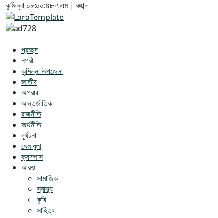
কুমিল্লা
০৮:০০:৪৯ এএম
|
বঙ্গাব্দ
প্রচ্ছদ
নগরী
কুমিল্লা উপজেলা
জাতীয়
অপরাধ
আন্তর্জাতিক
রাজনীতি
অর্থনীতি
দূর্ঘটনা
খেলাধুলা
ক্যাম্পাস
আরও
সামাজিক
স্বাস্থ্য
কৃষি
সাহিত্য