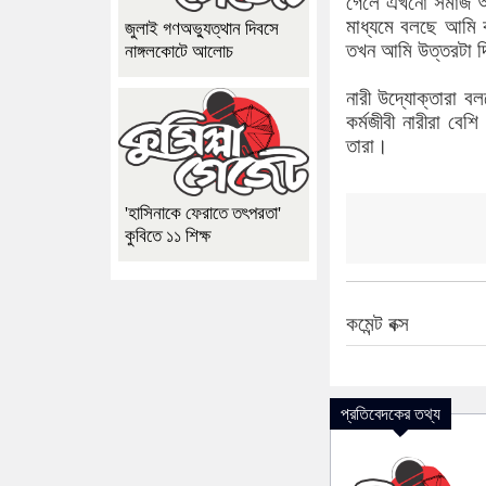
গেলে এখনো সমাজ আম
মাধ্যমে বলছে আমি ক
জুলাই গণঅভ্যুত্থান দিবসে
তখন আমি উত্তরটা দি
নাঙ্গলকোটে আলোচ
নারী উদ্যোক্তারা ব
কর্মজীবী নারীরা ব
তারা।
'হাসিনাকে ফেরাতে তৎপরতা'
কুবিতে ১১ শিক্ষ
কমেন্ট বক্স
প্রতিবেদকের তথ্য