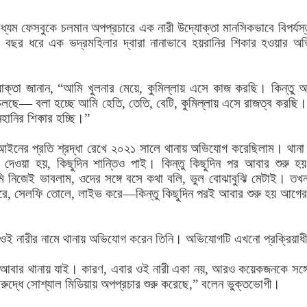
্যম ফেসবুকে চলমান অপপ্রচারে এক নারী উদ্যোক্তা মানসিকভাবে বিপর্যস্
 বছর ধরে এক ভদ্রমহিলার দ্বারা নানাভাবে হয়রানির শিকার হওয়ার অ
োক্তা জানান, “আমি খুলনার মেয়ে, কুমিল্লায় এসে কাজ করছি। কিন্তু 
 চলছে— বলা হচ্ছে আমি হেতি, তেতি, বেটি, কুমিল্লায় এসে রাজত্ব করছি
নহানির শিকার হচ্ছি।”
ইনের প্রতি শ্রদ্ধা রেখে ২০২১ সালে থানায় অভিযোগ করেছিলাম। থানা
ে দেওয়া হয়, কিছুদিন শান্তিও পাই। কিন্তু কিছুদিন পর আবার শুরু হ
 নিজেই ভাবলাম, ওদের সঙ্গে বসে কথা বলি, ভুল বোঝাবুঝি মেটাই। তখন
করে, সেলফি তোলে, লাইভ করে—কিন্তু কিছুদিন পরই আবার শুরু হয় আগে
ই নারীর নামে থানায় অভিযোগ করেন তিনি। অভিযোগটি এখনো প্রক্রিয়াধ
 আবার থানায় যাই। কারণ, এবার ওই নারী একা নয়, আরও কয়েকজনকে সঙ্গে
রুদ্ধে সোশ্যাল মিডিয়ায় অপপ্রচার শুরু করেছে,” বলেন ভুক্তভোগী।