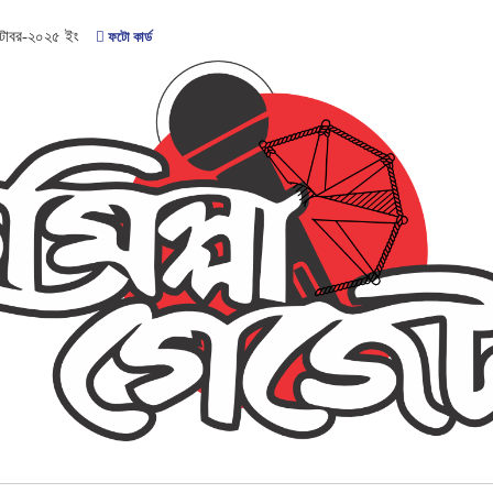
্টোবর-২০২৫
ইং
ফটো কার্ড