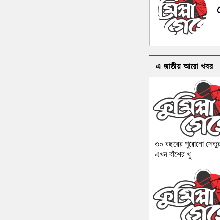
এ জাতীয় আরো খবর
৩০ বছরের পুরোনো সেতু
এখন বাঁশের খু