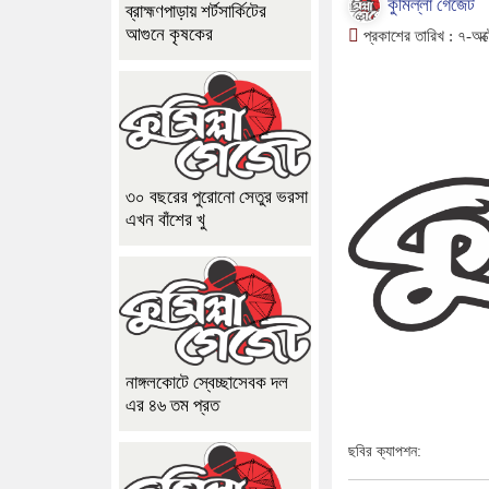
কুমিল্লা গেজেট
ব্রাহ্মণপাড়ায় শর্টসার্কিটের
আগুনে কৃষকের
প্রকাশের তারিখ :
৭-অক
৩০ বছরের পুরোনো সেতুর ভরসা
এখন বাঁশের খু
নাঙ্গলকোটে স্বেচ্ছাসেবক দল
এর ৪৬ তম প্রত
ছবির ক্যাপশন: