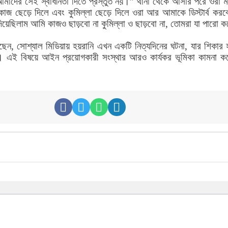
াদের সেই স্বাধীনতা দিতে প্রস্তুত নয়।” থানা থেকে আসার পরে ওরা মা
াজ ছেড়ে দিলে এবং কুমিল্লা ছেড়ে দিলে ওরা আর আমাকে ডিস্টার্ব করব
য়েছিলাম আমি কাজও ছাড়বো না কুমিল্লা ও ছাড়বো না, তোমরা যা পারো
লছেন, সোশ্যাল মিডিয়ায় হয়রানি এখন একটি নিত্যদিনের ঘটনা, যার শিকার হ
েশি। এই বিষয়ে আইন প্রয়োগকারী সংস্থার আরও কার্যকর ভূমিকা কামনা ক