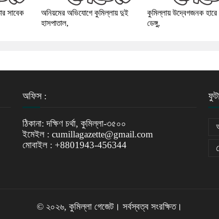
তার সাবেক
অনিয়মের অভিযোগে কুমিল্লায় দুই
কুমিল্লায় উদ্বেগজনক হারে 
হাসপাতাল,
ডেঙ্গু,
অফিস :
ফুট
ঠিকানা: দক্ষিণ চর্থা, কুমিল্লা-৩৫০০
ইমেইল : cumillagazette@gmail.com
মোবাইল : +8801943-456344
© ২০২৬, কুমিল্লা গেজেট। সর্বস্বত্ব সংরক্ষিত।