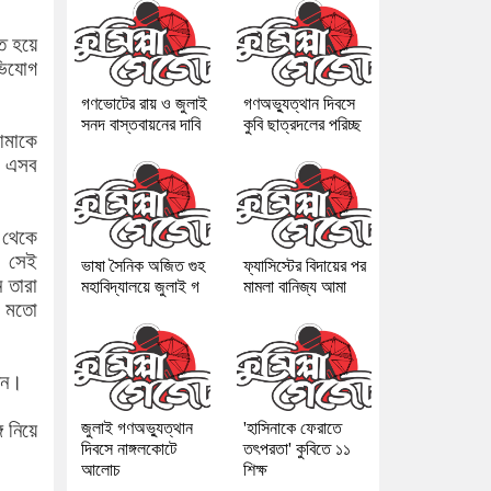
ত হয়ে
ভিযোগ
গণভোটের রায় ও জুলাই
গণঅভ্যুত্থান দিবসে
সনদ বাস্তবায়নের দাবি
কুবি ছাত্রদলের পরিচ্ছ
আমাকে
। এসব
 থেকে
য় সেই
ভাষা সৈনিক অজিত গুহ
ফ্যাসিস্টের বিদায়ের পর
 তারা
মহাবিদ্যালয়ে জুলাই গ
মামলা বানিজ্য আমা
র মতো
ীন।
জুলাই গণঅভ্যুত্থান
'হাসিনাকে ফেরাতে
 নিয়ে
দিবসে নাঙ্গলকোটে
তৎপরতা' কুবিতে ১১
আলোচ
শিক্ষ