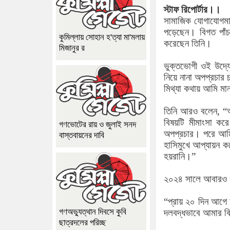
স্টাফ রিপোর্টার।।
সামাজিক যোগাযোগমাধ
পড়েছেন। বিগত পাঁচ
কুমিল্লায় সোহান হ'ত্যা মা'মলায়
করেছেন তিনি।
মিজানুর র
ভুক্তভোগী ওই উদ্য
নিয়ে নানা অপপ্রচার
মিথ্যা কথায় আমি মা
তিনি আরও বলেন, “আ
বিষয়টি মীমাংসা কর
গণভোটের রায় ও জুলাই সনদ
অপপ্রচার। পরে আমি
বাস্তবায়নের দাবি
হাসিমুখে আপ্যায়ন 
হয়রানি।”
২০২৪ সালে আবারও ও
“প্রায় ২০ দিন আগে
গণঅভ্যুত্থান দিবসে কুবি
দলবদ্ধভাবে আমার বি
ছাত্রদলের পরিচ্ছ