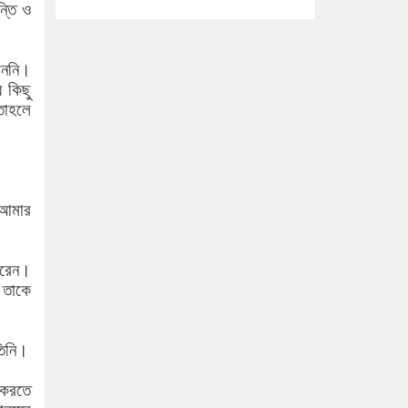
ন্তি ও
াননি।
 কিছু
তাহলে
 আমার
করেন।
 তাকে
তিনি।
 করতে