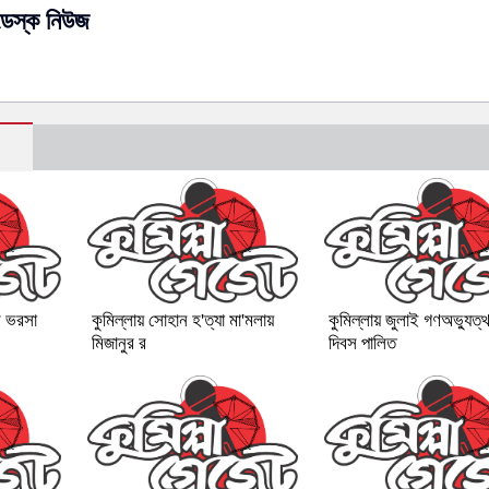
ডেস্ক নিউজ
র ভরসা
কুমিল্লায় সোহান হ'ত্যা মা'মলায়
কুমিল্লায় জুলাই গণঅভ্যুত্
মিজানুর র
দিবস পালিত