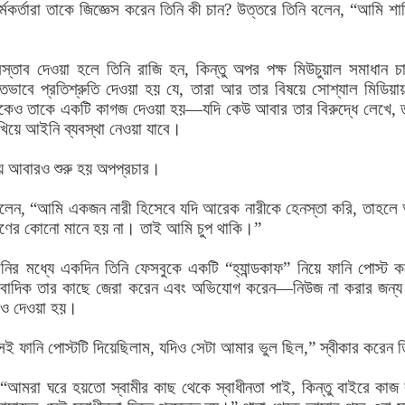
র্মকর্তারা তাকে জিজ্ঞেস করেন তিনি কী চান? উত্তরে তিনি বলেন, “আমি শা
্রস্তাব দেওয়া হলে তিনি রাজি হন, কিন্তু অপর পক্ষ মিউচুয়াল সমাধান চ
খিতভাবে প্রতিশ্রুতি দেওয়া হয় যে, তারা আর তার বিষয়ে সোশ্যাল মিডিয়ায়
েকেও তাকে একটি কাগজ দেওয়া হয়—যদি কেউ আবার তার বিরুদ্ধে লেখে, 
খিয়ে আইনি ব্যবস্থা নেওয়া যাবে।
থায় আবারও শুরু হয় অপপ্রচার।
 বলেন, “আমি একজন নারী হিসেবে যদি আরেক নারীকে হেনস্তা করি, তাহলে
ারণের কোনো মানে হয় না। তাই আমি চুপ থাকি।”
ানির মধ্যে একদিন তিনি ফেসবুকে একটি “হ্যান্ডকাফ” নিয়ে ফানি পোস্ট 
সাংবাদিক তার কাছে জেরা করেন এবং অভিযোগ করেন—নিউজ না করার জন্য
াবও দেওয়া হয়।
ফানি পোস্টটি দিয়েছিলাম, যদিও সেটা আমার ভুল ছিল,” স্বীকার করেন 
“আমরা ঘরে হয়তো স্বামীর কাছ থেকে স্বাধীনতা পাই, কিন্তু বাইরে কাজ