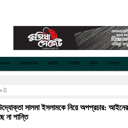
অপরাধ
আন্তর্জাতিক
রাজনীতি
অর্থনীতি
দূর্ঘটনা
খেলাধুলা
রও
 উদ্যোক্তা সালমা ইসলামকে নিয়ে অপপ্রচার: আইনের
 না শান্তি