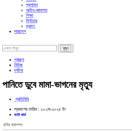
প্রশাসন
আইন-আদালত
শিক্ষা
ফিউচার
ভ্রমণ
সারাদেশ
প্রচ্ছদ
নিউজ
দূর্ঘটনা
পানিতে ডুবে মামা-ভাগনের মৃত্যু
প্রতিনিধি
প্রকাশের তারিখ :
২০-মে-২০২৫
ইং
ফটো কার্ড
ছবির ক্যাপশন: