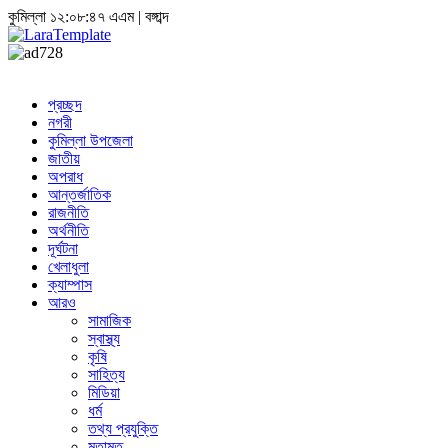
কুমিল্লা
১২:০৮:৪৮ এএম
|
বঙ্গাব্দ
প্রচ্ছদ
নগরী
কুমিল্লা উপজেলা
জাতীয়
অপরাধ
আন্তর্জাতিক
রাজনীতি
অর্থনীতি
দূর্ঘটনা
খেলাধুলা
ক্যাম্পাস
আরও
সামাজিক
স্বাস্থ্য
কৃষি
সাহিত্য
মিডিয়া
ধর্ম
তথ্য প্রযুক্তি
মতামত