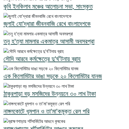
কুবি ইনকিলাব মঞ্চের আলোচনা সভা, সাংস্কৃত
জুলাই যো'দ্ধারা জীবনবাজি রেখে বাংলাদেশকে
তনু হ'ত্যা মামলার একমাত্র আসামী অবসরপ্রা
সৌদি আরবে কর্মক্ষেত্রে দু'র্ঘ'টনায় ব্রাহ
এক কিলোমিটার ভাঙা সড়কে ২০ কিলোমিটার যানজ
ঠাকুরপাড়া বড় মসজিদের উন্নয়নে ৩০ লাখ টাকা
নাঙ্গলকোটে ধূমপান ও তা'মা'কমুক্ত রেল পরি
ব্রাহ্মণপাড়ায় শর্টসার্কিটের আগুনে কৃষকের