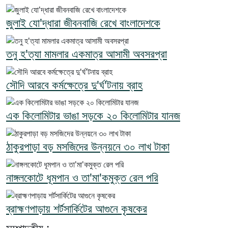
জুলাই যো'দ্ধারা জীবনবাজি রেখে বাংলাদেশকে
তনু হ'ত্যা মামলার একমাত্র আসামী অবসরপ্রা
সৌদি আরবে কর্মক্ষেত্রে দু'র্ঘ'টনায় ব্রাহ
এক কিলোমিটার ভাঙা সড়কে ২০ কিলোমিটার যানজ
ঠাকুরপাড়া বড় মসজিদের উন্নয়নে ৩০ লাখ টাকা
নাঙ্গলকোটে ধূমপান ও তা'মা'কমুক্ত রেল পরি
ব্রাহ্মণপাড়ায় শর্টসার্কিটের আগুনে কৃষকের
সম্পাদকীয় :