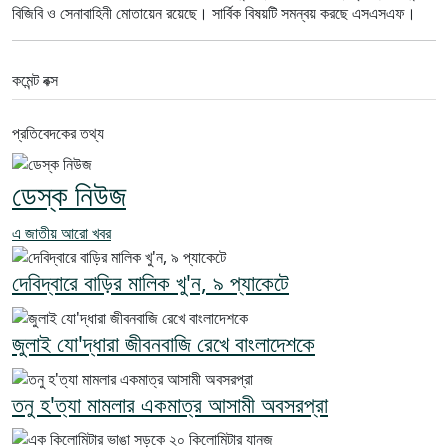
বিজিবি ও সেনাবাহিনী মোতায়েন রয়েছে। সার্বিক বিষয়টি সমন্বয় করছে এসএসএফ।
কমেন্ট বক্স
প্রতিবেদকের তথ্য
ডেস্ক নিউজ
এ জাতীয় আরো খবর
দেবিদ্বারে বাড়ির মালিক খু'ন, ৯ প্যাকেটে
জুলাই যো'দ্ধারা জীবনবাজি রেখে বাংলাদেশকে
তনু হ'ত্যা মামলার একমাত্র আসামী অবসরপ্রা