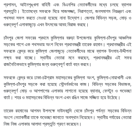
প্রশাসন, আইনশৃঙ্খলা বাহিনী এবং বিএনপির নেতাকর্মীদের মধ্যে চলছে ব্যাপক
প্রস্তুতি। ইতোমধ্যে সফরকে ঘিরে সাজসজ্জা, নিরাপত্তা, জনসমাগম নিয়ন্ত্রণ এবং
পথসভা সফল করতে নেওয়া হয়েছে নানা উদ্যোগ। জেলার বিভিন্ন সড়ক, মোড় ও
গুরুত্বপূর্ণ এলাকাজুড়ে এখন উৎসবের আবহ বিরাজ করছে।
চাঁদপুর জেলা সফরের প্রথমে কুমিল্লার বরুড়া উপজেলায় কুমিল্লা-চাঁদপুর আঞ্চলিক
সড়কের পাশে এক পথসভায় অংশ নিবেন প্রধানমন্ত্রী তারেক রহমান। প্রধানমন্ত্রীর এই
সফরকে কেন্দ্র করে কুমিল্লা জেলাজুড়ে নেতাকর্মীদের মাঝে ব্যাপক উৎসাহ-উদ্দীপনা
লক্ষ্য করা যাচ্ছে। স্থানীয় নেতারা মনে করছেন, প্রধানমন্ত্রীর এই সফর
রাজনৈতিকভাবে কুমিল্লার জন্য গুরুত্বপূর্ণ বার্তা বহন করবে।
সফরকে কেন্দ্র করে ঢাকা-চট্টগ্রাম মহাসড়কের কুমিল্লা অংশ, কুমিল্লা-নোয়াখালী এবং
কুমিল্লা-চাঁদপুর সড়কে করা হয়েছে সৌন্দর্যবর্ধনের কাজ। বিভিন্ন সড়কের বিভাজক,
গুরুত্বপূর্ণ মোড় ও আশপাশের এলাকায় লাগানো হয়েছে ব্যানার, ফেস্টুন ও শুভেচ্ছা
বার্তা। শহর ও মহাসড়কের বিভিন্ন অংশ এখন রঙিন সাজে সজ্জিত হয়ে উঠেছে।
তারেক রহমানের আগমন উপলক্ষে দাউদকান্দি থেকে চাঁদপুর পর্যন্ত সড়কের বিভিন্ন
অংশে নেতাকর্মীরা তাকে শুভেচ্ছা জানাতে অবস্থান নিয়েছেন। স্থানীয় পর্যায়ের নেতারা
নিজ নিজ এলাকায় আলাদা প্রস্তুতি গ্রহণ করেছেন।