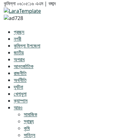
কুমিল্লা
০৬:০৫:১৭ এএম
|
বঙ্গাব্দ
প্রচ্ছদ
নগরী
কুমিল্লা উপজেলা
জাতীয়
অপরাধ
আন্তর্জাতিক
রাজনীতি
অর্থনীতি
দূর্ঘটনা
খেলাধুলা
ক্যাম্পাস
আরও
সামাজিক
স্বাস্থ্য
কৃষি
সাহিত্য