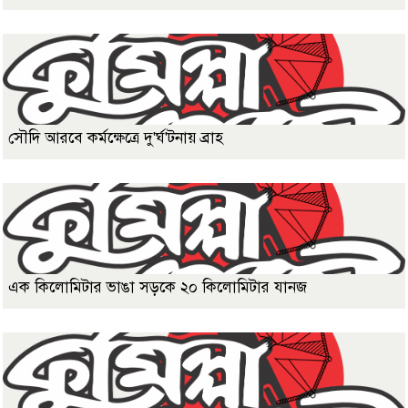
সৌদি আরবে কর্মক্ষেত্রে দু'র্ঘ'টনায় ব্রাহ
এক কিলোমিটার ভাঙা সড়কে ২০ কিলোমিটার যানজ