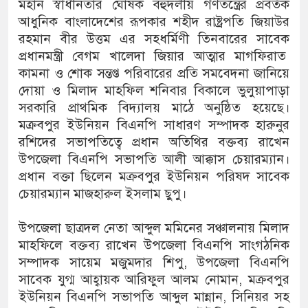
মহান স্বাধীনতার ঘোষক বহুদলীয় গণতন্ত্রের প্রবর্তক
আধুনিক বাংলাদেশের রূপকার শহীদ রাষ্ট্রপতি জিয়াউর
রহমান বীর উত্তম এর সহধর্মিণী তিনবারের সাবেক
প্রধানমন্ত্রী বেগম খালেদা জিয়ার আত্মার মাগফিরাত
কামনা ও শোক সন্তপ্ত পরিবারের প্রতি সমবেদনা জানিয়ে
দোয়া ও মিলাদ মাহফিল শনিবার বিকালে ভুলুয়াপাড়া
সরকারি প্রাথমিক বিদ্যালয় মাঠে অনুষ্ঠিত হয়েছে।
মক্রবপুর ইউনিয়ন বিএনপি সাধারণ সম্পাদক হারুনুর
রশিদের সভাপতিত্বে প্রধান অতিথির বক্তব্য রাখেন
উপজেলা বিএনপি সভাপতি আলী আক্কাস চেয়ারম্যান।
প্রধান বক্তা ছিলেন মক্রবপুর ইউনিয়ন পরিষদ সাবেক
চেয়ারম্যান মাজহারুল ইসলাম ছুপু।
‎উপজেলা ছাত্রদল নেতা আব্দুল মমিনের সঞ্চালনায় মিলাদ
মাহফিলে বক্তব্য রাখেন উপজেলা বিএনপি সাংগঠনিক
সম্পাদক সায়েম মজুমদার শিপু, উপজেলা বিএনপি
সাবেক যুগ্ম আহ্বায়ক আরিফুল আলম নোমান, মক্রবপুর
ইউনিয়ন বিএনপি সভাপতি আব্দুল মান্নান, সিনিয়র সহ