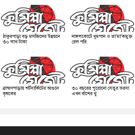
ঠাকুরপাড়া বড় মসজিদের উন্নয়নে
নাঙ্গলকোটে ধূমপান ও তা'মা'কমুক্ত
৩০ লাখ টাকা
রেল পরি
ব্রাহ্মণপাড়ায় শর্টসার্কিটের আগুনে
৩০ বছরের পুরোনো সেতুর ভরসা
কৃষকের
এখন বাঁশের খু