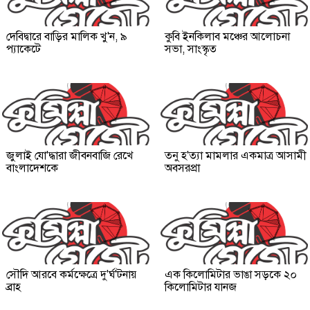
দেবিদ্বারে বাড়ির মালিক খু'ন, ৯
কুবি ইনকিলাব মঞ্চের আলোচনা
প্যাকেটে
সভা, সাংস্কৃত
জুলাই যো'দ্ধারা জীবনবাজি রেখে
তনু হ'ত্যা মামলার একমাত্র আসামী
বাংলাদেশকে
অবসরপ্রা
সৌদি আরবে কর্মক্ষেত্রে দু'র্ঘ'টনায়
এক কিলোমিটার ভাঙা সড়কে ২০
ব্রাহ
কিলোমিটার যানজ