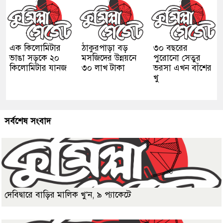
এক কিলোমিটার
ঠাকুরপাড়া বড়
৩০ বছরের
ভাঙা সড়কে ২০
মসজিদের উন্নয়নে
পুরোনো সেতুর
কিলোমিটার যানজ
৩০ লাখ টাকা
ভরসা এখন বাঁশের
খু
সর্বশেষ সংবাদ
দেবিদ্বারে বাড়ির মালিক খু'ন, ৯ প্যাকেটে