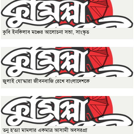
কুবি ইনকিলাব মঞ্চের আলোচনা সভা, সাংস্কৃত
জুলাই যো'দ্ধারা জীবনবাজি রেখে বাংলাদেশকে
তনু হ'ত্যা মামলার একমাত্র আসামী অবসরপ্রা