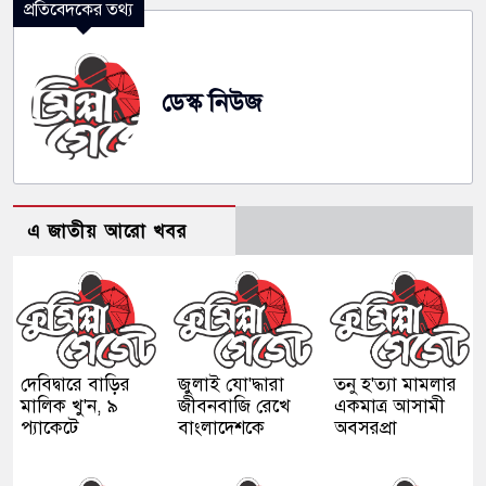
প্রতিবেদকের তথ্য
ডেস্ক নিউজ
এ জাতীয় আরো খবর
দেবিদ্বারে বাড়ির
জুলাই যো'দ্ধারা
তনু হ'ত্যা মামলার
মালিক খু'ন, ৯
জীবনবাজি রেখে
একমাত্র আসামী
প্যাকেটে
বাংলাদেশকে
অবসরপ্রা