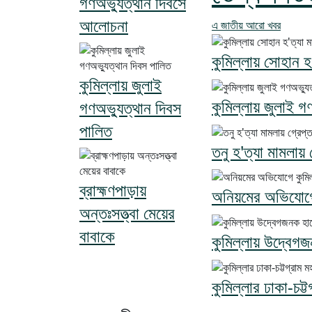
গণঅভ্যুত্থান দিবসে
আলোচনা
এ জাতীয় আরো খবর
কুমিল্লায় সোহান হ'
কুমিল্লায় জুলাই
কুমিল্লায় জুলাই গ
গণঅভ্যুত্থান দিবস
পালিত
তনু হ'ত্যা মামলায়
ব্রাহ্মণপাড়ায়
অনিয়মের অভিযোগে 
অন্তঃসত্ত্বা মেয়ের
বাবাকে
কুমিল্লায় উদ্বেগজন
কুমিল্লার ঢাকা-চট্