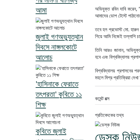
আমা
অভিযুক্ত রবিন দাবি করেন, 
আমাদের ডোপ টেস্টে পাঠানো
তবে হল প্রভোস্ট মো. হারু
জুলাই গণঅভ্যুত্থান
গিয়ে আমি নিজেই তল্লাশি চা
দিবসে নাঙ্গলকোটে
তিনি আরও জানান, অভিযুক্ত
আলোচ
হবে এবং বিশ্ববিদ্যালয় প্রশা
বিশ্ববিদ্যালয় প্রশাসনের পর
মহলে মিশ্র প্রতিক্রিয়া দেখ
'হাসিনাকে ফেরাতে
তৎপরতা' কুবিতে ১১
কমেন্ট বক্স
শিক্ষ
প্রতিবেদকের তথ্য
কুবিতে জুলাই
ডেস্ক নিউ