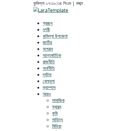
কুমিল্লা
০৭:৩০:৩৫ পিএম
|
বঙ্গাব্দ
প্রচ্ছদ
নগরী
কুমিল্লা উপজেলা
জাতীয়
অপরাধ
আন্তর্জাতিক
রাজনীতি
অর্থনীতি
দূর্ঘটনা
খেলাধুলা
ক্যাম্পাস
আরও
সামাজিক
স্বাস্থ্য
কৃষি
সাহিত্য
মিডিয়া