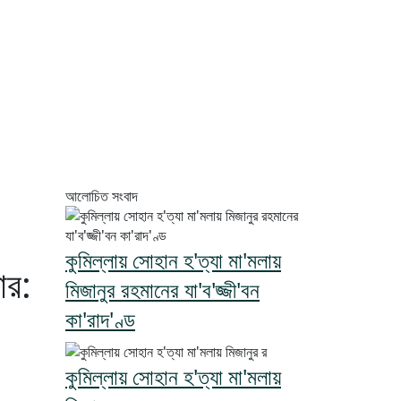
আলোচিত সংবাদ
কুমিল্লায় সোহান হ'ত্যা মা'মলায়
ার:
মিজানুর রহমানের যা'ব'জ্জী'বন
কা'রাদ'ণ্ড
কুমিল্লায় সোহান হ'ত্যা মা'মলায়