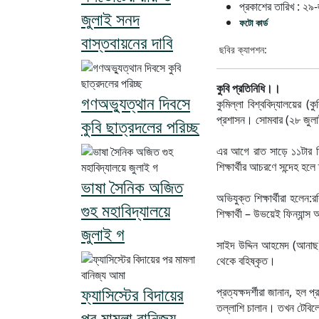
প্রকাশের তারিখ :
২৯-
জুলাই সনদ
ফটো কার্ড
বাস্তবায়নের দাবি
ছবির ক্যাপশন:
কুবি প্রতিনিধি।।
গণঅভ্যুত্থান দিবসে
কুমিল্লা বিশ্ববিদ্যালয়ের
প্রশাসন। সোমবার (২৮ জুলাই
কুবি ছাত্রদলের পরিচ্ছ
এর আগে রাত সাড়ে ১১টার দ
শিক্ষার্থীর আচরণে সন্দেহ হ
ভাষা সৈনিক অজিত
অভিযুক্ত শিক্ষার্থীরা হলেন
গুহ মহাবিদ্যালয়ে
শিক্ষার্থী – উভয়েই ফিন্যান্স অ
জুলাই গ
সাইদ উদ্দিন আহমেদ (আনাছ), ব
থেকে বহিষ্কৃত।
ফ্যাসিস্টের বিদায়ের
প্রত্যক্ষদর্শীরা জানান, হল
তল্লাশি চালান। তখন টেবিলের
পর মামলা বানিজ্য