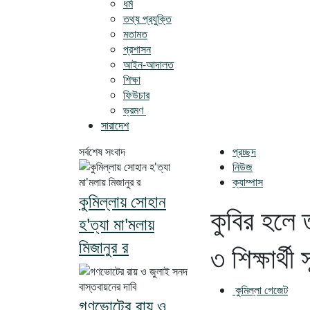
ধর্ম
তথ্য প্রযুক্তি
মতামত
প্রশাসন
আইন-আদালত
শিক্ষা
ফিউচার
ভ্রমণ
সারাদেশ
সর্বশেষ সংবাদ
প্রচ্ছদ
নিউজ
ক্যাম্পাস
কুমিল্লায় সোহান
কুবির হলে 
হ'ত্যা মা'মলায়
মিজানুর র
৩ শিক্ষার্থী
কুমিল্লা গেজেট
গণভোটের রায় ও